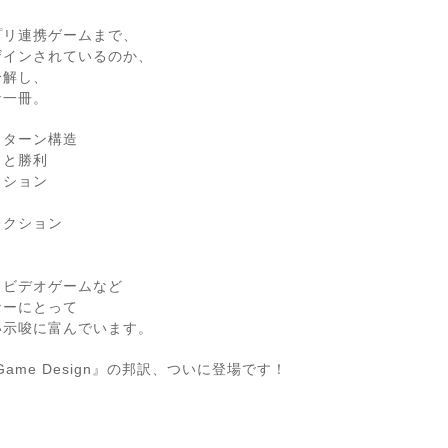
プリ連携ゲームまで、
ザインされているのか、
分解し、
な一冊。
とターン構造
了と勝利
クション
レクション
、ビデオゲームなど
ナーにとって
い示唆に富んでいます。
letop Game Design』の邦訳、ついに登場です！