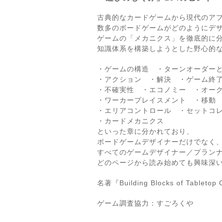
古典的なカードゲームから現代のア
数多のボードゲームがどのようにデ
ゲームの「メカニクス」を徹底的に
知識体系を構築しようとした野心的
・ゲームの構造 ・ターンオーダー
・アクション ・解決 ・ゲーム終
・不確実性 ・エコノミー ・オー
・ワーカープレイスメント ・移動
・エリアコントロール ・セットコ
・カードメカニクス
といった章に分かれており、
ボードゲームデザイナーだけでなく
すべてのゲームデザイナー／プラン
どのページから読み始めても興味深
名著『Building Blocks of Tab
ゲーム調査協力：すごろくや