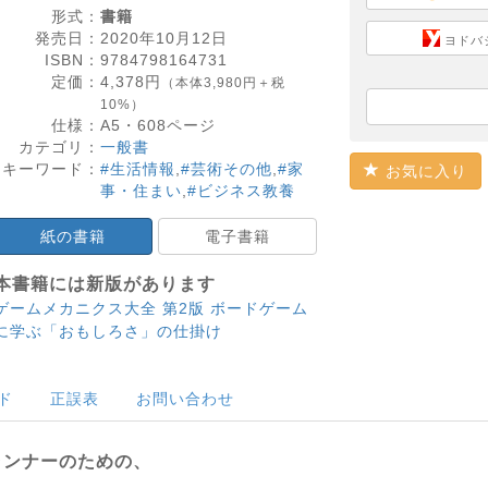
形式：
書籍
発売日：
2020年10月12日
ヨドバ
ISBN：
9784798164731
定価：
4,378
円
（本体3,980円＋税
10%）
仕様：
A5・
608
ページ
カテゴリ：
一般書
キーワード：
#生活情報
,
#芸術その他
,
#家
お気に入り
事・住まい
,
#ビジネス教養
紙の書籍
電子書籍
本書籍には新版があります
ゲームメカニクス大全 第2版 ボードゲーム
に学ぶ「おもしろさ」の仕掛け
ド
正誤表
お問い合わせ
ランナーのための、