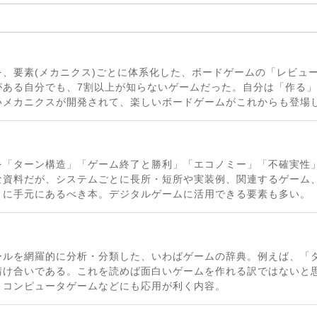
、要素(メカニクス)ごとに体系化した、ボードゲームの「レビュ
がある自分でも、7割以上が知らないゲームだった。自分は「作る
いメカニクスが開発されて、楽しいボードゲームがこれからも登場
を「ターン構造」「ゲーム終了と勝利」「エコノミー」「不確実性
な資料だが、システムごとに長所・短所や実装例、関連するゲーム
きに手元にあるべき本。デジタルゲームに活用できる要素も多い。
ールを網羅的に分析・分類した、いわばゲームの辞典。例えば、「
請け合いである。これを読めば面白いゲームを作れる訳ではないと
。コンピュータゲームなどにも応用が利く内容。