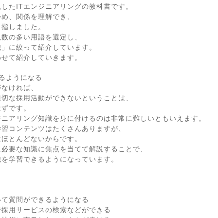
したITエンジニアリングの教科書です。
かめ、関係を理解でき、
目指しました。
現数の多い用語を選定し、
識」に絞って紹介しています。
わせて紹介していきます。
るようになる
がなければ、
適切な採用活動ができないということは、
はずです。
ジニアリング知識を身に付けるのは非常に難しいともいえます。
学習コンテンツはたくさんありますが、
はほとんどないからです。
に必要な知識に焦点を当てて解説することで、
識を学習できるようになっています。
いて質問ができるようになる
で採用サービスの検索などができる