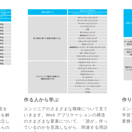
作る人から学ぶ
作
造を
エンジニアのさまざまな職種について見て
エン
語を解
いきます。Web アプリケーションの構造
学習
独立し
のさまざまな要素について、「誰が」作っ
業務
れらの
ているのかを意識しながら、関連する用語