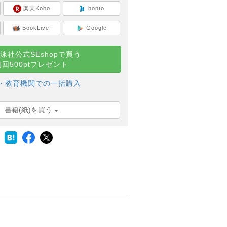
楽天Kobo
honto
BookLive!
Google
泳社公式SEshopで買う
初回500ptプレゼント
・教育機関での一括購入
書籍(紙)を買う