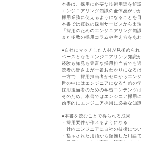
本書は、採用に必要な技術用語を解説
エンジニアリング知識の全体感がつ
採用業務に使えるようになることを
本書では複数の採用サービスから出
「採用のためのエンジニアリング知
また多数の採用コラムや考え方をあ
●自社にマッチした人材が見極められ
ベースとなるエンジニアリング知識
経験も知見も豊富な採用担当者でも
読者の皆さまが一番おわかりになる
一方で、採用担当者がゼロからエン
世の中にはエンジニアになるための
採用担当者のための学習コンテンツ
そのため、本書ではエンジニア採用
効率的にエンジニア採用に必要な知
●本書を読むことで得られる成果
・採用要件が作れるようになる
・社内エンジニアに自社の技術につ
・指示された用語から類推した用語