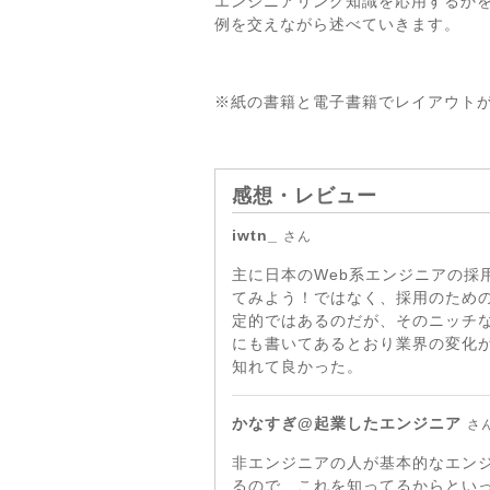
エンジニアリング知識を応用するか
例を交えながら述べていきます。
※紙の書籍と電子書籍でレイアウト
感想・レビュー
iwtn_
さん
主に日本のWeb系エンジニアの
てみよう！ではなく、採用のため
定的ではあるのだが、そのニッチ
にも書いてあるとおり業界の変化
知れて良かった。
かなすぎ@起業したエンジニア
さ
非エンジニアの人が基本的なエン
るので、これを知ってるからとい