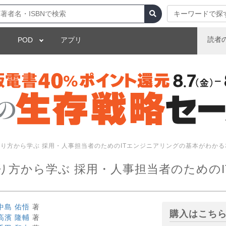
キーワードで探
読者
POD
アプリ
り方から学ぶ 採用・人事担当者のためのITエンジニアリングの基本がわかる
り方から学ぶ 採用・人事担当者のための
中島 佑悟
著
購入はこち
高濱 隆輔
著