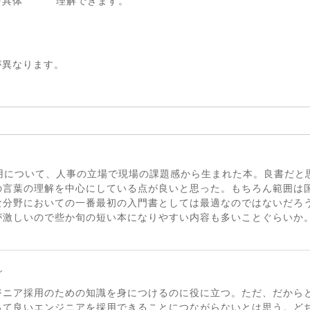
を具体
理解できます。
が異なります。
採用について、人事の立場で現場の課題感から生まれた本。良書だと
の言葉の理解を中心にしている点が良いと思った。もちろん範囲は国
な分野においての一番最初の入門書としては最適なのではないだろ
が激しいので些か旬の短い本になりやすい内容も多いことぐらいか
ん
ジニア採用のための知識を身につけるのに役に立つ。ただ、だから
って良いエンジニアを採用できることにつながらないとは思う。ど