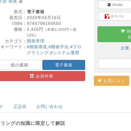
千田 和央
著
Kindle
形式：
電子書籍
ヨドバシ
発売日：
2020年04月16日
ISBN：
9784798166650
価格：
2,420
円
（本体2,200円＋税
翔
10%）
カテゴリ：
開発管理
キーワード：
#開発環境
,
#開発手法
,
#プロ
企業
グラミング
,
#システム運用
紙の書籍
電子書籍
会員特典
お気に入り
ド
正誤表
お問い合わせ
アリングの知識に限定して解説