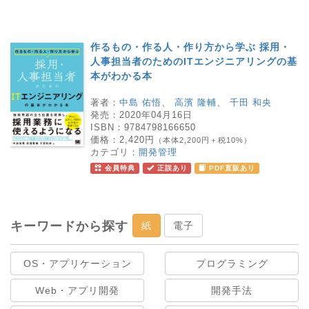
作るもの・作る人・作り方から学ぶ 採用・
人事担当者のためのITエンジニアリングの基
本がわかる本
著者：
中島 佑悟
、
高濱 隆輔
、
千田 和央
発売：
2020年04月16日
ISBN：
9784798166650
価格：
2,420円
（本体2,200円＋税10%）
カテゴリ：
開発管理
会員特典
正誤あり
PDF直販あり
キーワードから探す
紙
電子
OS・アプリケーション
プログラミング
Web・アプリ開発
開発手法