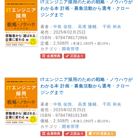
ITエンジニア採用のための戦略・ノウハウが
わかる本 計画・募集活動から選考・クロー
ジングまで
著者：
中島 佑悟
、
高濱 隆輔
、
千田 和央
発売：
2025年02月25日
ISBN：
9784798172866
定価：
2,508円
（本体2,280円＋税10%）
カテゴリ：
開発管理
会員特典
正誤あり
ITエンジニア採用のための戦略・ノウハウが
わかる本 計画・募集活動から選考・クロー
ジングまで
著者：
中島 佑悟
、
高濱 隆輔
、
千田 和央
発売：
2025年02月25日
ISBN：
9784798191348
価格：
2,508円
（本体2,280円＋税10%）
カテゴリ：
開発管理
会員特典
正誤あり
PDF直販あり