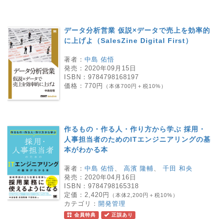
データ分析営業 仮説×データで売上を効率的
に上げよ（SalesZine Digital First）
著者：
中島 佑悟
発売：
2020年09月15日
ISBN：
9784798168197
価格：
770円
（本体700円＋税10%）
作るもの・作る人・作り方から学ぶ 採用・
人事担当者のためのITエンジニアリングの基
本がわかる本
著者：
中島 佑悟
、
高濱 隆輔
、
千田 和央
発売：
2020年04月16日
ISBN：
9784798165318
定価：
2,420円
（本体2,200円＋税10%）
カテゴリ：
開発管理
会員特典
正誤あり