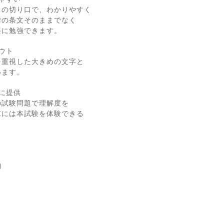
自の切り口で、わかりやすく
律の条文そのままでなく
楽に勉強できます。
ウト
を重視した大きめの文字と
います。
に提供
の試験問題で理解度を
末には本試験を体験できる
ト
）