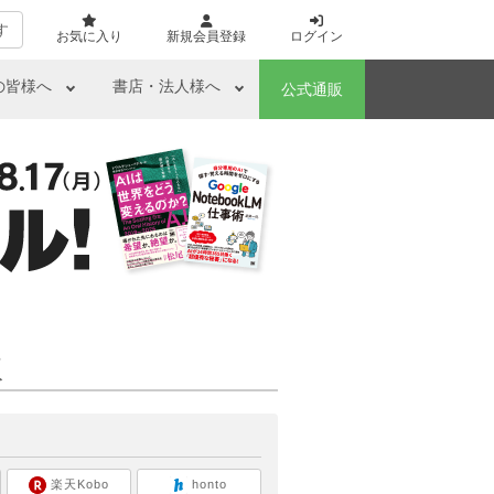
す
お気に入り
新規会員登録
ログイン
の皆様へ
書店・法人様へ
公式通販
版
ら
楽天Kobo
honto