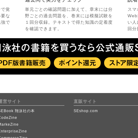
せで覚
単元ごとの確認問題に加えて、章末には分
スマ
必要な
野ごとの過去問題を、巻末には模擬試験を
We
勉強で
１回分収録。テキストで得た知識の定着度
い人
を確認できます。
回分
運営サイト
直販サイト
SEBook 翔泳社の本
SEshop.com
CodeZine
MarkeZine
EnterpriseZine