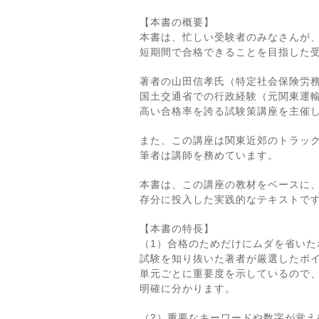
【本書の概要】
本書は、忙しい受験者のみなさんが
短期間で合格できることを目指した
著者の山田信孝氏（特定社会保険労
国土交通省での行政経験（元関東運
高い合格率を誇る試験策講座を主催
また、この講座は関東近郊のトラッ
筆者は講師を務めています。
本書は、この講座の教材をベースに
存分に投入した実践的なテキストで
【本書の特長】
（1）合格のためだけにムダを省いた
試験を知り抜いた著者が厳選したポ
単元ごとに重要度を示しているので
明確に分かります。
（2）重要なキーワードや数字が覚え