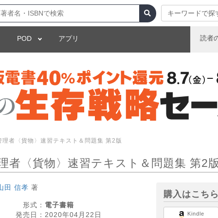
キーワードで探
読者
POD
アプリ
管理者〈貨物〉速習テキスト＆問題集 第2版
理者〈貨物〉速習テキスト＆問題集 第2
山田 信孝
著
購入はこち
形式：
電子書籍
発売日：
2020年04月22日
Kindle