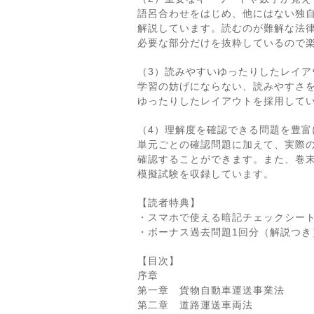
語呂合わせをはじめ、他にはない独
解説しています。読むのが難解な法
必要な部分だけを抜粋しているので
（3）読みやすいゆったりしたレイア
学習の妨げにならない、読みやすさ
ゆったりしたレイアウトを採用して
（4）理解度を確認できる問題を豊富
単元ごとの確認問題に加えて、実際
確認することができます。また、巻
模擬試験を収録しています。
【読者特典】
・スマホで使える暗記チェックシー
・ボーナス過去問題1回分（解説つき
【目次】
序章
第一章 貨物自動車運送事業法
第二章 道路運送車両法