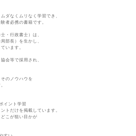
、ムダなくムリなく学習でき、
受験者必携の書籍です。
務士・行政書士）は、
輸局部長）を生かし、
しています。
ク協会等で採用され、
、そのノウハウを
す。
ポイント学習
イントだけを掲載しています。
、どこが狙い目かが
やすい