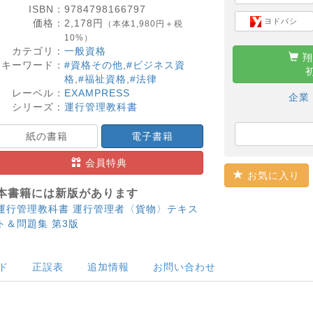
ISBN：
9784798166797
ヨドバシ
価格：
2,178
円
（本体1,980円＋税
10%）
カテゴリ：
一般資格
翔
キーワード：
#資格その他
,
#ビジネス資
格
,
#福祉資格
,
#法律
レーベル：
EXAMPRESS
企業
シリーズ：
運行管理教科書
紙の書籍
電子書籍
会員特典
お気に入り
本書籍には新版があります
運行管理教科書 運行管理者〈貨物〉テキス
ト＆問題集 第3版
ド
正誤表
追加情報
お問い合わせ