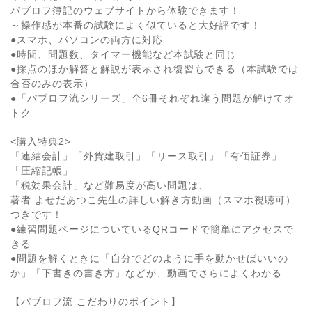
パブロフ簿記のウェブサイトから体験できます！
～操作感が本番の試験によく似ていると大好評です！
●スマホ、パソコンの両方に対応
●時間、問題数、タイマー機能など本試験と同じ
●採点のほか解答と解説が表示され復習もできる（本試験では
合否のみの表示）
●「パブロフ流シリーズ」全6冊それぞれ違う問題が解けてオ
トク
<購入特典2>
「連結会計」「外貨建取引」「リース取引」「有価証券」
「圧縮記帳」
「税効果会計」など難易度が高い問題は、
著者 よせだあつこ先生の詳しい解き方動画（スマホ視聴可）
つきです！
●練習問題ページについているQRコードで簡単にアクセスで
きる
●問題を解くときに「自分でどのように手を動かせばいいの
か」「下書きの書き方」などが、動画でさらによくわかる
【パブロフ流 こだわりのポイント】