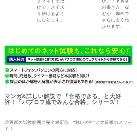
まマネするだ
か」「下書き
けで、スイス
の書き方」な
イ解けるよう
どが、動画で
になります。
さらによくわ
かります。
マンガ&詳しい解説で 「合格できる」と大好
評！「パブロフ流でみんな合格」シリーズ！
◎最新の試験範囲に完全対応◎ “救いの神”と大反響のメソッ
ド！