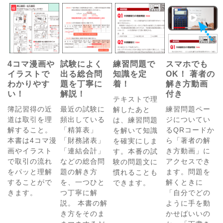
4コマ漫画や
試験によく
練習問題で
スマホでも
イラストで
出る総合問
知識を定
OK！ 著者の
わかりやす
題を丁寧に
着！
解き方動画
い！
解説！
付き
テキストで理
簿記習得の近
最近の試験に
練習問題ペー
解したあと
道は取引を理
頻出している
ジについてい
は、練習問題
解すること。
「精算表」
るQRコードか
を解いて知識
本書は4コマ漫
「財務諸表」
ら「著者の解
を確実にしま
画やイラスト
「連結会計」
き方動画」に
す。本番の試
で取引の流れ
などの総合問
アクセスでき
験の問題文に
をパッと理解
題の解き方
ます。問題を
慣れることも
することがで
を、一つひと
解くときに
できます。
きます。
つ丁寧に解
「自分でどの
説。 本書の解
ように手を動
き方をそのま
かせばいいの