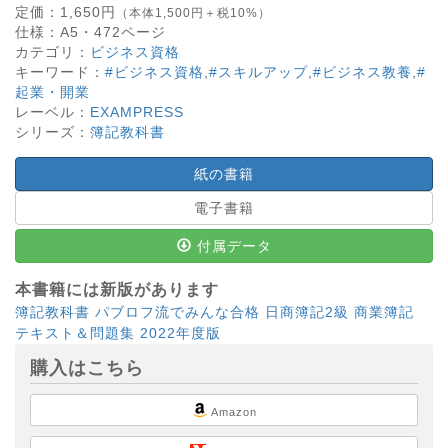
定価：
1,650
円
（本体1,500円＋税10%）
仕様：
A5・
472
ページ
カテゴリ：
ビジネス資格
キーワード：
#ビジネス資格
,
#スキルアップ
,
#ビジネス教養
,
#
起業・開業
レーベル：
EXAMPRESS
シリーズ：
簿記教科書
紙の書籍
電子書籍
付属データ
本書籍には新版があります
簿記教科書 パブロフ流でみんな合格 日商簿記2級 商業簿記
テキスト＆問題集 2022年度版
購入はこちら
Amazon