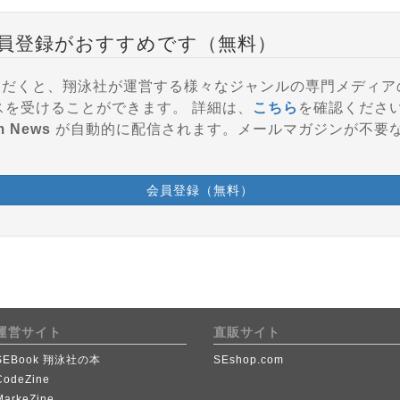
員登録がおすすめです（無料）
登録いただくと、翔泳社が運営する様々なジャンルの専門メディ
参加、会員特典などのサービスを受けることができます。 詳細は、
こちら
を確認くださ
m News
が自動的に配信されます。メールマガジンが不要
会員登録（無料）
運営サイト
直販サイト
SEBook 翔泳社の本
SEshop.com
CodeZine
MarkeZine