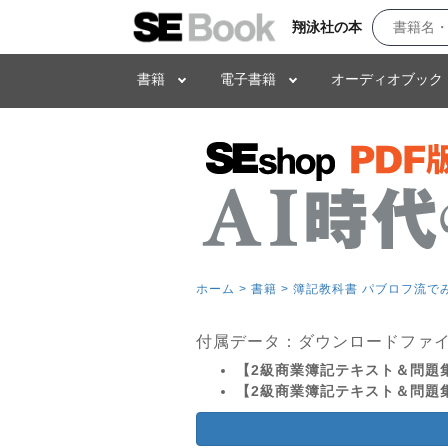
翔泳社の本
書籍
電子書籍
オーディオブック
ホーム >
書籍 >
簿記教科書 パブロフ流でみ
付属データ：ダウンロードファ
【2級商業簿記テキスト＆問題集
【2級商業簿記テキスト＆問題集 2