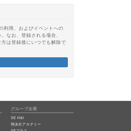
アの利用、およびイベントへの
い。なお、登録される場合、
な方は登録後にいつでも解除で
グループ企業
SE H&I
翔泳社アカデミー
SEプラス