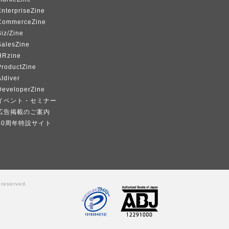
EnterpriseZine
CommerceZine
iz/Zine
SalesZine
HRzine
ProductZine
Idiver
DeveloperZine
イベント・セミナー
広告掲載のご案内
40周年特設サイト
 reserved.