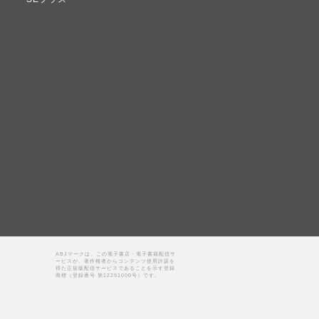
ABJマークは、この電子書店・電子書籍配信サ
ービスが、著作権者からコンテンツ使用許諾を
得た正規版配信サービスであることを示す登録
商標（登録番号 第12291000号）です。