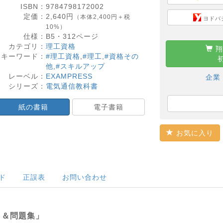
ISBN：
9784798172002
定価：
2,640
円
（本体2,400円＋税
ヨドバ
10%）
仕様：
B5・
312
ページ
カテゴリ：
理工資格
翔
キーワード：
#理工資格
,
#理工
,
#資格その
他
,
#スキルアップ
レーベル：
EXAMPRESS
企業
シリーズ：
電気通信教科書
紙の書籍
電子書籍
お気に入り
ド
正誤表
お問い合わせ
ト＆問題集」