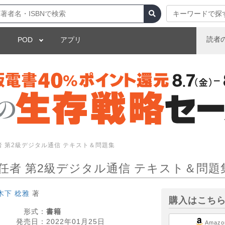
キーワードで探
読者
POD
アプリ
者 第2級デジタル通信 テキスト＆問題集
任者 第2級デジタル通信 テキスト＆問題
木下 稔雅
著
購入はこち
形式：
書籍
発売日：
2022年01月25日
Amazo