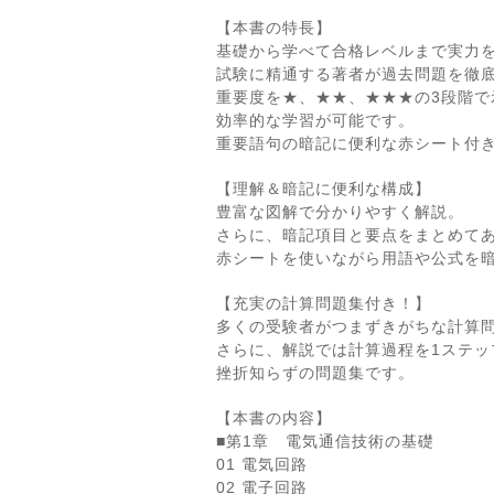
【本書の特長】
基礎から学べて合格レベルまで実力
試験に精通する著者が過去問題を徹
重要度を★、★★、★★★の3段階で
効率的な学習が可能です。
重要語句の暗記に便利な赤シート付
【理解＆暗記に便利な構成】
豊富な図解で分かりやすく解説。
さらに、暗記項目と要点をまとめて
赤シートを使いながら用語や公式を
【充実の計算問題集付き！】
多くの受験者がつまずきがちな計算
さらに、解説では計算過程を1ステッ
挫折知らずの問題集です。
【本書の内容】
■第1章 電気通信技術の基礎
01 電気回路
02 電子回路