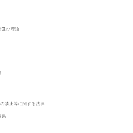
術及び理論
規
為の禁止等に関する法律
題集