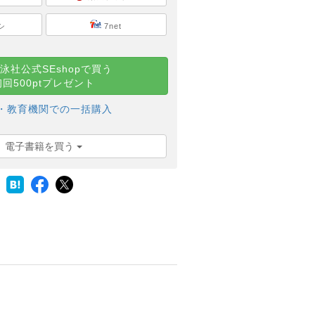
シ
7net
泳社公式SEshopで買う
初回500ptプレゼント
・教育機関での一括購入
電子書籍を買う