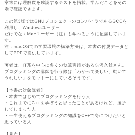
章末には理解度を確認するテストを掲載。学んだことをその
場で確認できます。
この第3版ではGNUプロジェクトのコンパイラであるGCCを
利用し、Windowsユーザー
だけでなくMacユーザー（注）も学べるように配慮していま
す。
注：macOSでの学習環境の構築方法は、本書の付属データと
してPDFで提供しています。
著者は、IT系を中心に多くの執筆実績がある矢沢久雄さん。
プログラミングの講師を行う際は「わかって楽しい、動いて
うれしい」をモットーにしているそうです。
【本書の対象読者】
・本書ではじめてプログラミングを行う人
・これまでにC++を学ぼうと思ったことがあるけれど、挫折
してしまった人
・一生使えるプログラミングの知識をC++で身につけたいと
思っている人
【目次】