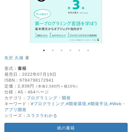
矢沢 久雄
著
形式：
書籍
発売日：
2022年07月19日
ISBN：
9784798172941
定価：
2,838
円
（本体2,580円＋税10%）
仕様：
A5・
464
ページ
カテゴリ：
プログラミング・開発
キーワード：
#プログラミング
,
#開発環境
,
#開発手法
,
#Web・
アプリ開発
シリーズ：
スラスラわかる
紙の書籍