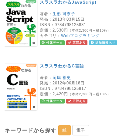
スラスラわかるJavaScript
著者：
生形 可奈子
発売：
2013年03月15日
ISBN：
9784798125831
定価：
2,530円
（本体2,300円＋税10%）
カテゴリ：
Webプログラミング
付属データ
正誤あり
追加情報あり
スラスラわかるC言語
著者：
岡嶋 裕史
発売：
2012年06月18日
ISBN：
9784798125817
定価：
2,420円
（本体2,200円＋税10%）
付属データ
正誤あり
キーワードから探す
紙
電子