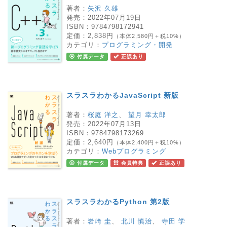
著者：
矢沢 久雄
発売：
2022年07月19日
ISBN：
9784798172941
定価：
2,838円
（本体2,580円＋税10%）
カテゴリ：
プログラミング・開発
付属データ
正誤あり
スラスラわかるJavaScript 新版
著者：
桜庭 洋之
、
望月 幸太郎
発売：
2022年07月13日
ISBN：
9784798173269
定価：
2,640円
（本体2,400円＋税10%）
カテゴリ：
Webプログラミング
付属データ
会員特典
正誤あり
スラスラわかるPython 第2版
著者：
岩崎 圭
、
北川 慎治
、
寺田 学