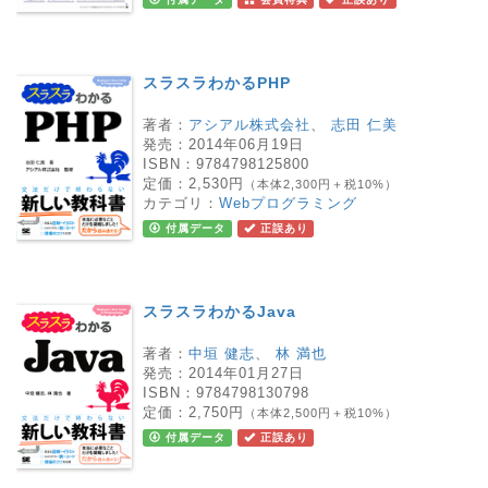
スラスラわかるPHP
著者：
アシアル株式会社
、
志田 仁美
発売：
2014年06月19日
ISBN：
9784798125800
定価：
2,530円
（本体2,300円＋税10%）
カテゴリ：
Webプログラミング
付属データ
正誤あり
スラスラわかるJava
著者：
中垣 健志
、
林 満也
発売：
2014年01月27日
ISBN：
9784798130798
定価：
2,750円
（本体2,500円＋税10%）
付属データ
正誤あり