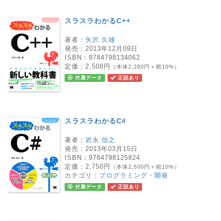
スラスラわかるC++
著者：
矢沢 久雄
発売：
2013年12月09日
ISBN：
9784798134062
定価：
2,508円
（本体2,280円＋税10%）
付属データ
正誤あり
スラスラわかるC#
著者：
岩永 信之
発売：
2013年03月15日
ISBN：
9784798125824
定価：
2,750円
（本体2,500円＋税10%）
カテゴリ：
プログラミング・開発
付属データ
正誤あり