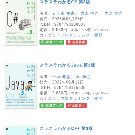
スラスラわかるC# 第3版
著者：
五十嵐 祐貴
、
岩永 信之
、
岩永 信之
発売：
2025年08月25日
ISBN：
9784798188003
定価：
3,080円
（本体2,800円＋税10%）
カテゴリ：
プログラミング・開発
付属データ
会員特典
スラスラわかるJava 第3版
著者：
中垣 健志
、
林 満也
発売：
2022年09月12日
ISBN：
9784798175638
定価：
2,860円
（本体2,600円＋税10%）
カテゴリ：
プログラミング・開発
付属データ
正誤あり
スラスラわかるC++ 第3版