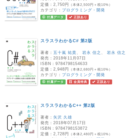
定価：
2,750円
（本体2,500円＋税10%）
カテゴリ：
プログラミング・開発
付属データ
正誤あり
スラスラわかるC# 第2版
著者：
五十嵐 祐貴
、
岩永 信之
、
岩永 信之
発売：
2018年11月07日
ISBN：
9784798154633
定価：
2,948円
（本体2,680円＋税10%）
カテゴリ：
プログラミング・開発
付属データ
会員特典
正誤あり
スラスラわかるC++ 第2版
著者：
矢沢 久雄
発売：
2018年07月17日
ISBN：
9784798153872
定価：
2,728円
（本体2,480円＋税10%）