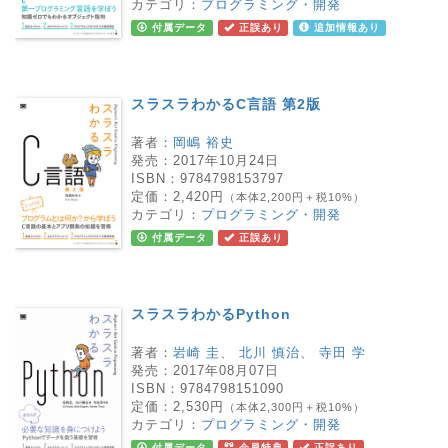
カテゴリ：
プログラミング・開発
付属データ
正誤あり
追加情報あり
スラスラわかるC言語 第2版
著者：
岡嶋 裕史
発売：
2017年10月24日
ISBN：
9784798153797
定価：
2,420円
（本体2,200円＋税10%）
カテゴリ：
プログラミング・開発
付属データ
正誤あり
スラスラわかるPython
著者：
岩崎 圭
、
北川 慎治
、
寺田 学
発売：
2017年08月07日
ISBN：
9784798151090
定価：
2,530円
（本体2,300円＋税10%）
カテゴリ：
プログラミング・開発
付属データ
会員特典
正誤あり