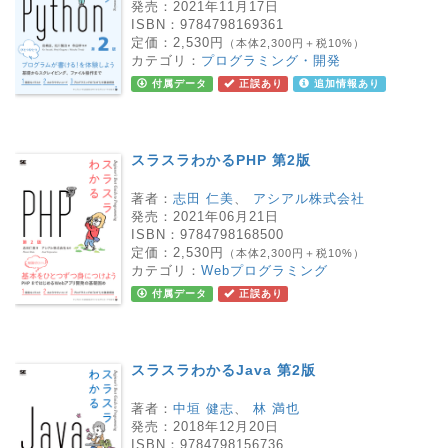
発売：
2021年11月17日
ISBN：
9784798169361
定価：
2,530円
（本体2,300円＋税10%）
カテゴリ：
プログラミング・開発
付属データ
正誤あり
追加情報あり
スラスラわかるPHP 第2版
著者：
志田 仁美
、
アシアル株式会社
発売：
2021年06月21日
ISBN：
9784798168500
定価：
2,530円
（本体2,300円＋税10%）
カテゴリ：
Webプログラミング
付属データ
正誤あり
スラスラわかるJava 第2版
著者：
中垣 健志
、
林 満也
発売：
2018年12月20日
ISBN：
9784798156736