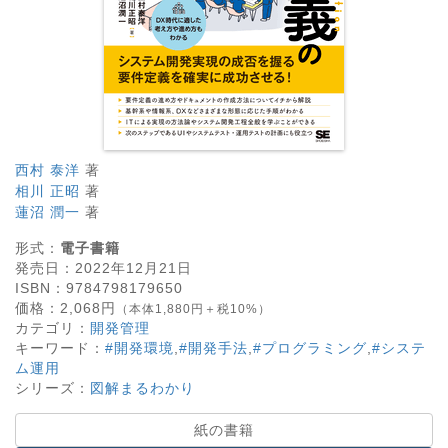
西村 泰洋
著
相川 正昭
著
蓮沼 潤一
著
形式：
電子書籍
発売日：
2022年12月21日
ISBN：
9784798179650
価格：
2,068
円
（本体1,880円＋税10%）
カテゴリ：
開発管理
キーワード：
#開発環境
,
#開発手法
,
#プログラミング
,
#システ
ム運用
シリーズ：
図解まるわかり
紙の書籍