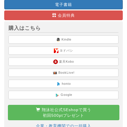
電子書籍
会員特典
購入はこちら
Kindle
ヨドバシ
楽天Kobo
BookLive!
honto
Google
翔泳社公式SEshopで買う
初回500ptプレゼント
企業・教育機関での一括購入