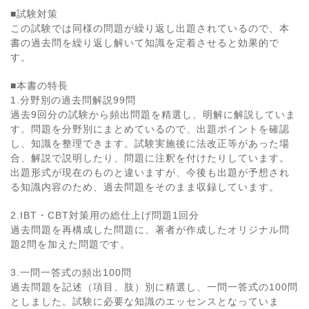
■試験対策
この試験では同様の問題が繰り返し出題されているので、本
書の過去問を繰り返し解いて知識を定着させると効果的で
す。
■本書の特長
1.分野別の過去問解説99問
過去9回分の試験から頻出問題を精選し、明解に解説していま
す。問題を分野別にまとめているので、出題ポイントを確認
し、知識を整理できます。試験実施後に法改正等があった場
合、解説で説明したり、問題に注釈を付けたりしています。
出題形式が現在のものと違いますが、今後も出題が予想され
る知識内容のため、過去問題をそのまま収録しています。
2.IBT・CBT対策用の総仕上げ問題1回分
過去問題を再構成した問題に、著者が作成したオリジナル問
題2問を加えた問題です。
3.一問一答式の頻出100問
過去問題を記述（項目、肢）別に精選し、一問一答式の100問
としました。試験に必要な知識のエッセンスとなっていま