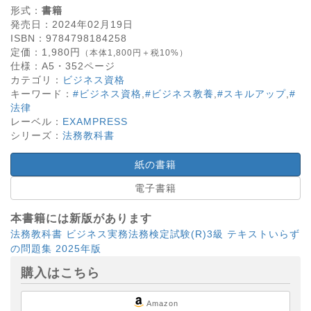
形式：
書籍
発売日：
2024年02月19日
ISBN：
9784798184258
定価：
1,980
円
（本体1,800円＋税10%）
仕様：
A5・
352
ページ
カテゴリ：
ビジネス資格
キーワード：
#ビジネス資格
,
#ビジネス教養
,
#スキルアップ
,
#
法律
レーベル：
EXAMPRESS
シリーズ：
法務教科書
紙の書籍
電子書籍
本書籍には新版があります
法務教科書 ビジネス実務法務検定試験(R)3級 テキストいらず
の問題集 2025年版
購入はこちら
Amazon