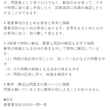
す。問題集として使うだけでなく、解説のみを使って、スキ
マ時間に繰り返し学習したり、試験直前に知識を確認したり
することができます。
4.重要事項のまとめを巻頭と章末に掲載
重要項目のまとめが章末にあります。全章分をまとめたもの
が巻頭にあり、切り離して使えます。
5.3段階で明快に解説。重要な用語や解説を太字で強調
解答の根拠となる法令の条文を示して明快に解説していま
す。
（1）問題の各記述が正しいか、誤っているかなどの判断を示
す
（2）その判断の根拠となる法令の条文を示す
（3）問題の記述に戻り、結論を確認する
6.解答・解説は問題文の裏ページに掲載
問題を解いているときに解答が目に入ることがありません。
■目次
最重要項目100の一問一答