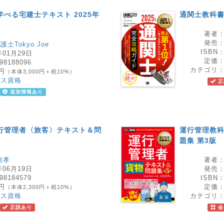
学べる宅建士テキスト 2025年
通関士教科書
著者
発売
士Tokyo Joe
ISBN
年01月29日
定価
98188096
カテゴリ
0円
（本体3,000円＋税10%）
ネス資格
正
追加情報あり
行管理者〈旅客〉テキスト＆問
運行管理教科
題集 第3版
信孝
著者
年06月19日
発売
98184579
ISBN
0円
定価
（本体2,300円＋税10%）
ネス資格
カテゴリ
正誤あり
会