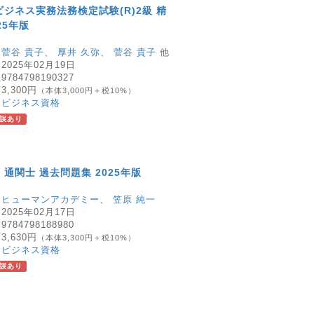
ビジネス実務法務検定試験(R)2級 精
25年版
：
菅谷 貴子
、
厚井 久弥
、
菅谷 貴子
他
：
2025年02月19日
：
9784798190327
：
3,300円
（本体3,000円＋税10%）
：
ビジネス資格
誤あり
通関士 過去問題集 2025年版
：
ヒューマンアカデミー
、
笠原 純一
：
2025年02月17日
：
9784798188980
：
3,630円
（本体3,300円＋税10%）
：
ビジネス資格
誤あり