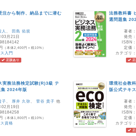
受注から制作、納品までに潜む
法務教科書 
選問題集 20
駿人
、
田島 佑規
著者
年03月21日
発売
98184142
ISBN
0円
定価
（本体2,400円＋税10%）
ネス入門
カテゴリ
正誤あり
正
実務法務検定試験(R)3級 テ
環境社会教科
 2024年版
版公式テキ
貴子
、
厚井 久弥
、
菅谷 貴子
他
著者
年02月19日
発売
98184258
ISBN
0円
定価
（本体1,800円＋税10%）
ネス資格
カテゴリ
正