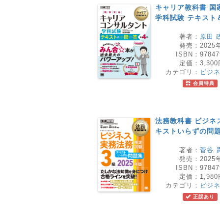
キャリア教科書 国
学科試験 テキスト
著者：
原田 
発売：
2025
ISBN：
97847
定価：
3,30
カテゴリ：
ビジ
会員特典
法務教科書 ビジネス
キストいらずの問題集
著者：
菅谷 
発売：
2025
ISBN：
97847
定価：
1,98
カテゴリ：
ビジ
正誤あり