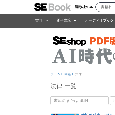
翔泳社の本
書籍
電子書籍
オーディオブック
ホーム >
書籍 >
法律
法律 一覧
書籍名