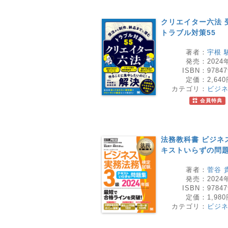
クリエイター六法 
トラブル対策55
著者：
宇根 
発売：
2024
ISBN：
97847
定価：
2,64
カテゴリ：
ビジ
会員特典
法務教科書 ビジネス
キストいらずの問題集
著者：
菅谷 
発売：
2024
ISBN：
97847
定価：
1,98
カテゴリ：
ビジ