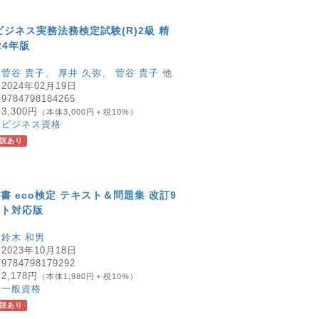
ビジネス実務法務検定試験(R)2級 精
24年版
：
菅谷 貴子
、
厚井 久弥
、
菅谷 貴子
他
：
2024年02月19日
：
9784798184265
：
3,300円
（本体3,000円＋税10%）
：
ビジネス資格
誤あり
書 eco検定 テキスト＆問題集 改訂9
スト対応版
：
鈴木 和男
：
2023年10月18日
：
9784798179292
：
2,178円
（本体1,980円＋税10%）
：
一般資格
誤あり