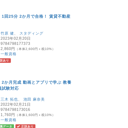
 1回25分 2か月で合格！ 賃貸不動産
：
竹原 健
、
スタディング
：
2023年02月20日
：
9784798177373
：
2,860円
（本体2,600円＋税10%）
：
一般資格
誤あり
 2か月完成 動画とアプリで学ぶ 教養
員試験対応
：
三木 拓也
、
池田 麻奈美
：
2022年02月21日
：
9784798173016
：
1,760円
（本体1,600円＋税10%）
：
一般資格
属データ
正誤あり