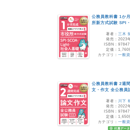
公務員教科書 1か
所新方式試験 SPI
著者：
三木 
発売：
2023
ISBN：
97847
定価：
1,76
カテゴリ：
一般
公務員教科書 2週
文・作文 全公務員
著者：
川下 
発売：
2022
ISBN：
97847
定価：
1,65
カテゴリ：
一般
付属データ