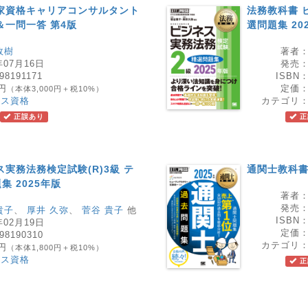
家資格キャリアコンサルタント
法務教科書 
＆一問一答 第4版
選問題集 20
政樹
著者
年07月16日
発売
98191171
ISBN
0円
定価
（本体3,000円＋税10%）
ネス資格
カテゴリ
正誤あり
正
実務法務検定試験(R)3級 テ
通関士教科書 
 2025年版
著者
発売
貴子
、
厚井 久弥
、
菅谷 貴子
他
ISBN
年02月19日
定価
98190310
カテゴリ
0円
（本体1,800円＋税10%）
ネス資格
正