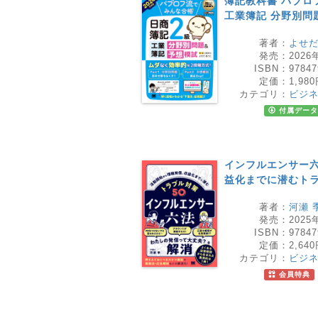
簿記教科書 パブロ
工業簿記 分野別問題
著者：
よせだ
発売：
2026
ISBN：
97847
定価：
1,98
カテゴリ：
ビジ
付属データ
インフルエンサー六
益化までに潜むトラ
著者：
河瀬 
発売：
2025
ISBN：
97847
定価：
2,64
カテゴリ：
ビジ
会員特典