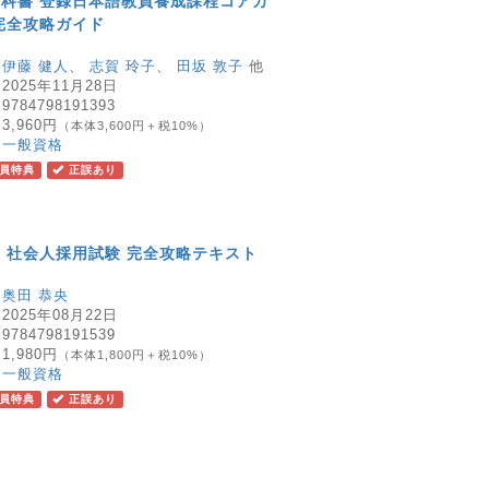
科書 登録日本語教員養成課程コアカ
完全攻略ガイド
：
伊藤 健人
、
志賀 玲子
、
田坂 敦子
他
：
2025年11月28日
：
9784798191393
：
3,960円
（本体3,600円＋税10%）
：
一般資格
員特典
正誤あり
 社会人採用試験 完全攻略テキスト
：
奥田 恭央
：
2025年08月22日
：
9784798191539
：
1,980円
（本体1,800円＋税10%）
：
一般資格
員特典
正誤あり