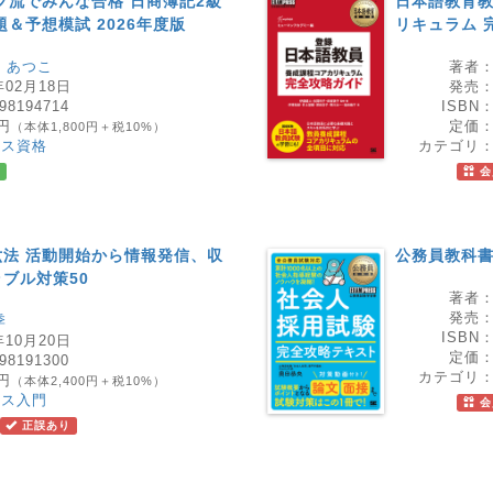
フ流でみんな合格 日商簿記2級
日本語教育教
＆予想模試 2026年度版
リキュラム 
 あつこ
著者
年02月18日
発売
98194714
ISBN
0円
定価
（本体1,800円＋税10%）
ネス資格
カテゴリ
会
法 活動開始から情報発信、収
公務員教科書
ブル対策50
著者
発売
季
ISBN
年10月20日
定価
98191300
カテゴリ
0円
（本体2,400円＋税10%）
ネス入門
会
正誤あり