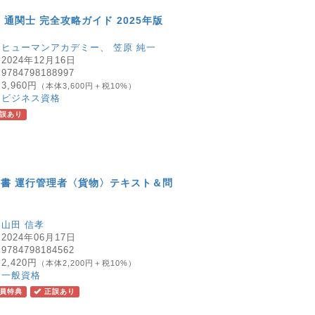
 通関士 完全攻略ガイド 2025年版
：
ヒューマンアカデミー
、
笠原 純一
：
2024年12月16日
：
9784798188997
：
3,960円
（本体3,600円＋税10%）
：
ビジネス資格
誤あり
書 運行管理者〈貨物〉テキスト＆問
：
山田 信孝
：
2024年06月17日
：
9784798184562
：
2,420円
（本体2,200円＋税10%）
：
一般資格
員特典
正誤あり