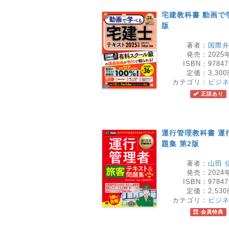
宅建教科書 動画で
版
著者：
国際弁護
発売：
2025
ISBN：
97847
定価：
3,30
カテゴリ：
ビジ
正誤あり
運行管理教科書 運
題集 第2版
著者：
山田 
発売：
2024
ISBN：
97847
定価：
2,53
カテゴリ：
ビジ
会員特典