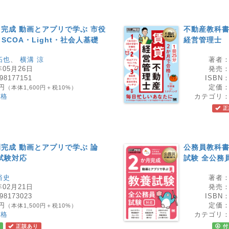
月完成 動画とアプリで学ぶ 市役
不動産教科書
・SCOA・Light・社会人基礎
経営管理士
拓也
、
横溝 涼
著者
年05月26日
発売
98177151
ISBN
0円
定価
（本体1,600円＋税10%）
資格
カテゴリ
正
間完成 動画とアプリで学ぶ 論
公務員教科書
試験対応
試験 全公務
裕史
著者
年02月21日
発売
98173023
ISBN
0円
定価
（本体1,500円＋税10%）
資格
カテゴリ
正誤あり
付