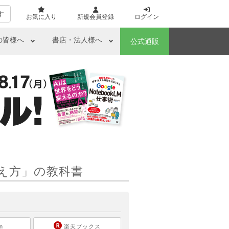
す
お気に入り
新規会員登録
ログイン
の皆様へ
書店・法人様へ
公式通販
え方」の教科書
ら
n
楽天ブックス