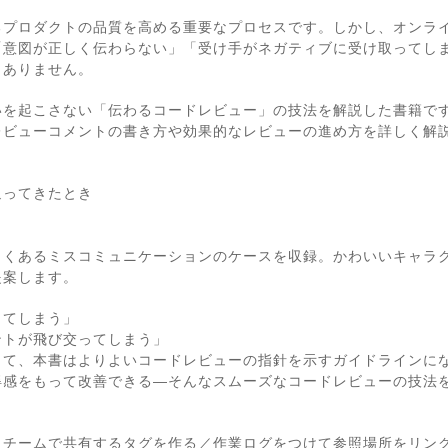
るプロダクトの品質を高める重要なプロセスです。しかし、オンラ
「意図が正しく伝わらない」「受け手がネガティブに受け取ってし
くありません。
を起こさない「伝わるコードレビュー」の技法を解説した書籍です
レビューコメントの書き方や効果的なレビューの進め方を詳しく解
返ってきたとき
よくあるミスコミュニケーションのケースを収録。かわいいキャラ
提案します。
ってしまう」
ントが飛び交ってしまう」
って、本書はよりよいコードレビューの指針を示すガイドラインに
得感をもって改善できる―そんなスムーズなコードレビューの技法
／チームで共有するタグを作る／作業ログをつけて参照場所をリン