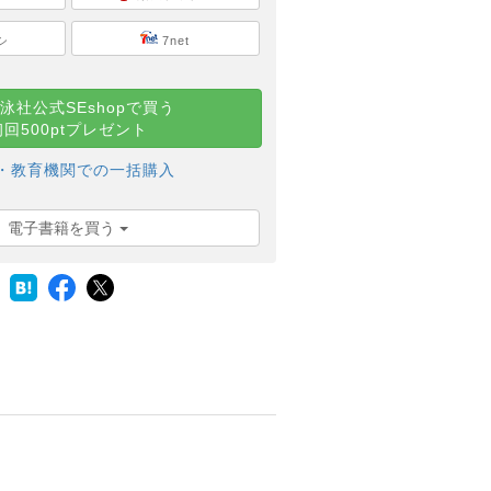
シ
7net
泳社公式SEshopで買う
初回500ptプレゼント
・教育機関での一括購入
電子書籍を買う