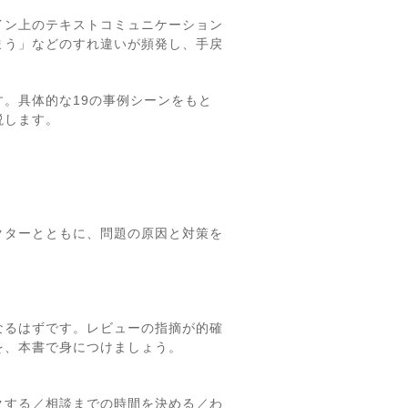
イン上のテキストコミュニケーション
まう」などのすれ違いが頻発し、手戻
。具体的な19の事例シーンをもと
説します。
クターとともに、問題の原因と対策を
なるはずです。レビューの指摘が的確
を、本書で身につけましょう。
クする／相談までの時間を決める／わ