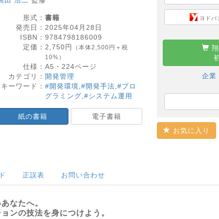
島田 浩二
監修
形式：
書籍
ヨドバ
発売日：
2025年04月28日
ISBN：
9784798186009
定価：
2,750
円
（本体2,500円＋税
翔
10%）
仕様：
A5・
224
ページ
企業
カテゴリ：
開発管理
キーワード：
#開発環境
,
#開発手法
,
#プロ
グラミング
,
#システム運用
紙の書籍
電子書籍
お気に入り
ド
正誤表
お問い合わせ
いあなたへ。
ションの技法を身につけよう。