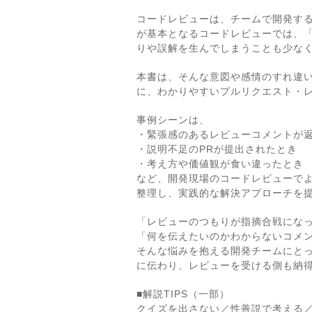
コードレビューは、チームで開発す
が基本となるコードレビューでは、
りや誤解を生んでしまうことも少な
本書は、そんな意図や感情のすれ違い
に、わかりやすいプルリクエスト・
事例シーンは、
・緊張感のあるレビューコメントが
・説明不足のPRが提出されたとき
・考え方や価値観が食い違ったとき
など、開発現場のコードレビューで
整理し、実践的な解決アプローチを
「レビューのつもりが指摘合戦にな
「何を伝えたいのかわからないコメ
そんな悩みを抱える開発チームにと
に伝わり、レビューを受ける側も納
■解説TIPS（一部）
クイズを出さない／性善説で考える