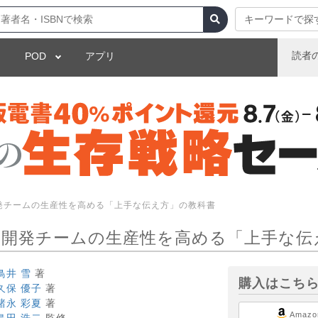
キーワードで探
読者
POD
アプリ
発チームの生産性を高める「上手な伝え方」の教科書
 開発チームの生産性を高める「上手な伝
鳥井 雪
著
購入はこち
久保 優子
著
諸永 彩夏
著
Amazo