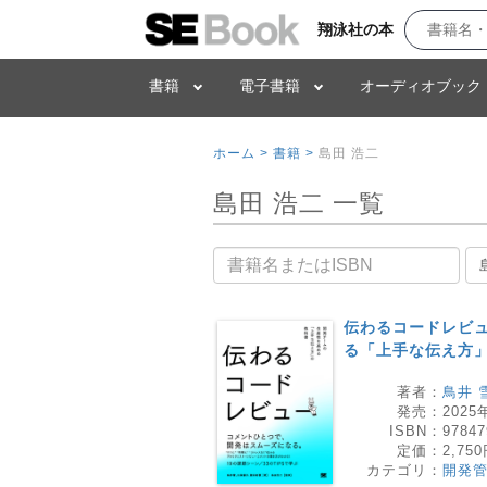
翔泳社の本
書籍
電子書籍
オーディオブック
ホーム >
書籍 >
島田 浩二
島田 浩二 一覧
書籍名
伝わるコードレビュ
る「上手な伝え方
著者：
鳥井 
発売：
2025
ISBN：
97847
定価：
2,75
カテゴリ：
開発