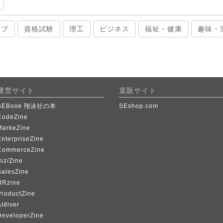
ィブ
資格試験
理工
ビジネス
福祉・健康
趣味・
運営サイト
直販サイト
SEBook 翔泳社の本
SEshop.com
CodeZine
MarkeZine
EnterpriseZine
CommerceZine
iz/Zine
SalesZine
HRzine
ProductZine
Idiver
DeveloperZine