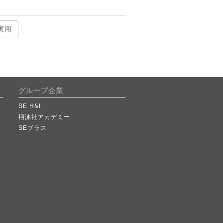
実用
グループ企業
SE H&I
翔泳社アカデミー
SEプラス