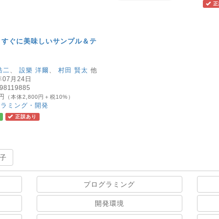
正
ピ すぐに美味しいサンプル＆テ
浩二
、
設樂 洋爾
、
村田 賢太
他
年07月24日
98119885
0円
（本体2,800円＋税10%）
グラミング・開発
正誤あり
子
プログラミング
開発環境