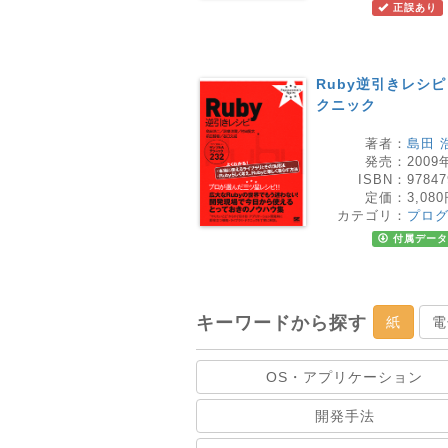
正誤あり
Ruby逆引きレシ
クニック
著者：
島田 
発売：
2009
ISBN：
97847
定価：
3,08
カテゴリ：
プロ
付属データ
キーワードから探す
紙
電
OS・アプリケーション
開発手法