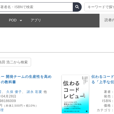
キーワードで探
読者
POD
アプリ
島田 浩二から検索
ー 開発チームの生産性を高め
伝わるコード
」の教科書
る「上手な
雪
、
久保 優子
、
諸永 彩夏
他
著者
年04月28日
発売
98186009
ISBN
0円
価格
（本体2,500円＋税10%）
管理
カテゴリ