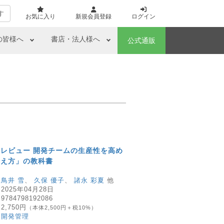
す
お気に入り
新規会員登録
ログイン
の皆様へ
書店・法人様へ
公式通販
レビュー 開発チームの生産性を高め
伝え方」の教科書
：
鳥井 雪
、
久保 優子
、
諸永 彩夏
他
：
2025年04月28日
：
9784798192086
：
2,750円
（本体2,500円＋税10%）
：
開発管理