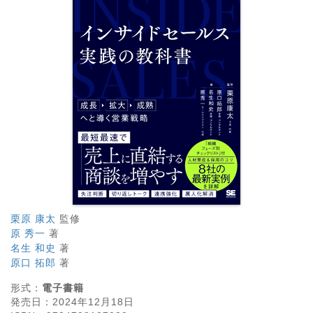
栗原 康太
監修
原 秀一
著
名生 和史
著
原口 拓郎
著
形式：
電子書籍
発売日：
2024年12月18日