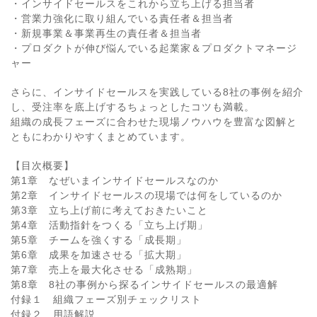
・インサイドセールスをこれから立ち上げる担当者
・営業力強化に取り組んでいる責任者＆担当者
・新規事業＆事業再生の責任者＆担当者
・プロダクトが伸び悩んでいる起業家＆プロダクトマネージ
ャー
さらに、インサイドセールスを実践している8社の事例を紹介
し、受注率を底上げするちょっとしたコツも満載。
組織の成長フェーズに合わせた現場ノウハウを豊富な図解と
ともにわかりやすくまとめています。
【目次概要】
第1章 なぜいまインサイドセールスなのか
第2章 インサイドセールスの現場では何をしているのか
第3章 立ち上げ前に考えておきたいこと
第4章 活動指針をつくる「立ち上げ期」
第5章 チームを強くする「成長期」
第6章 成果を加速させる「拡大期」
第7章 売上を最大化させる「成熟期」
第8章 8社の事例から探るインサイドセールスの最適解
付録１ 組織フェーズ別チェックリスト
付録２ 用語解説