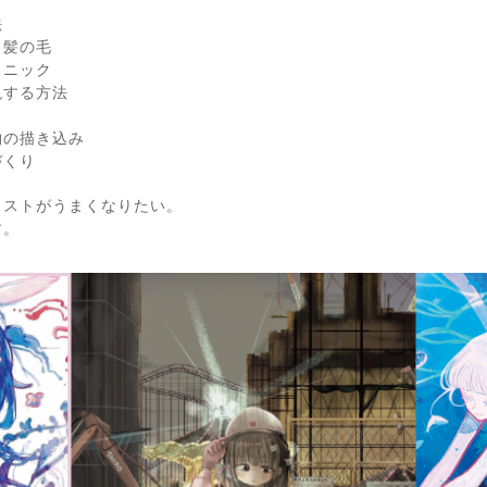
法
る髪の毛
クニック
現する方法
物の描き込み
づくり
ラストがうまくなりたい。
す。