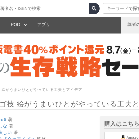
キーワードで探
読者
POD
アプリ
 絵がうまいひとがやっている工夫とアイデア
ゴ技 絵がうまいひとがやっている工夫
oo6
著
購入はこち
しな
著
眩しい
著
Amazo