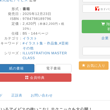
株式会社アイビス
監修
形式：
書籍
ヨドバ
発売日：
2025年12月23日
ISBN：
9784798189796
定価：
2,420
円
（本体2,200円＋税
翔
10%）
仕様：
B5・
144
ページ
企業
カテゴリ：
イラスト
キーワード：
#イラスト集・作品集
,
#芸術
その他
シリーズ：
ILLUSTRATION MASTER
CLASS
お気に入り
紙の書籍
電子書籍
会員特典
ド
正誤表
お問い合わせ
ているアイビスの使いこなしテクニックを大公開！