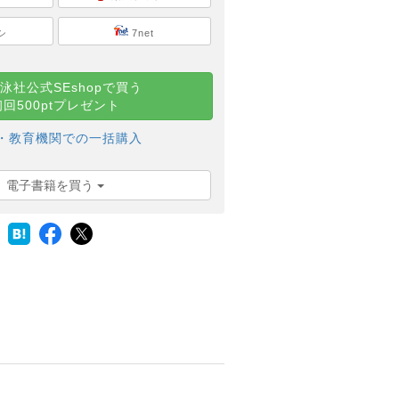
シ
7net
泳社公式SEshopで買う
初回500ptプレゼント
・教育機関での一括購入
電子書籍を買う