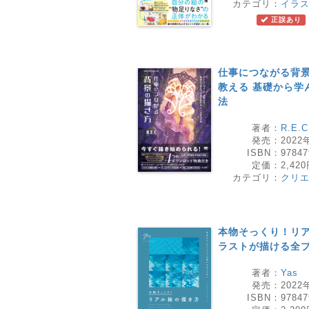
カテゴリ：
イラ
正誤あり
仕事につながる背景
教える 基礎から学
法
著者：
R.E.C
発売：
2022
ISBN：
97847
定価：
2,42
カテゴリ：
クリ
本物そっくり！リア
ラストが描ける全
著者：
Yas
発売：
2022
ISBN：
97847