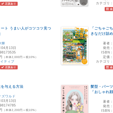
カテゴリ
正誤あり
会
ート うまい人がコツコツ見つ
「ごちゃごち
法
きなだけ詰
幸輝
著者
年04月13日
発売
98173535
ISBN
0円
定価
（本体2,000円＋税10%）
エイティブ
カテゴリ
正誤あり
会
性を与える方法
髪型・パー
「おしゃれ
オズワルド
年03月13日
著者
98174785
発売
0円
（本体2,200円＋税10%）
ISBN