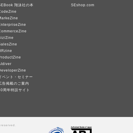
SEBook 翔泳社の本
SEshop.com
CodeZine
MarkeZine
EnterpriseZine
CommerceZine
iz/Zine
SalesZine
HRzine
ProductZine
Idiver
DeveloperZine
イベント・セミナー
広告掲載のご案内
40周年特設サイト
 reserved.