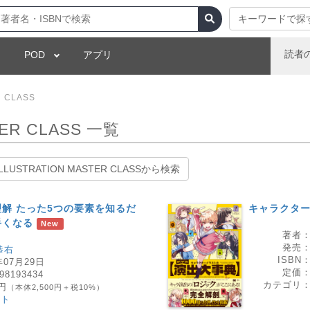
キーワードで探
読者
POD
アプリ
R CLASS
TER CLASS 一覧
ILLUSTRATION MASTER CLASSから検索
解 たった5つの要素を知るだ
キャラクタ
手くなる
New
著者
発売
恭右
ISBN
年07月29日
定価
98193434
カテゴリ
0円
（本体2,500円＋税10%）
スト