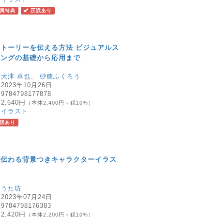
員特典
正誤あり
トーリーを伝える方法 ビジュアルス
リングの基礎から応用まで
：
大津 卓也
、
砂糖ふくろう
：
2023年10月26日
：
9784798177878
：
2,640円
（本体2,400円＋税10%）
：
イラスト
誤あり
が伝わる背景つきキャラクターイラス
：
うた坊
：
2023年07月24日
：
9784798176383
：
2,420円
（本体2,200円＋税10%）