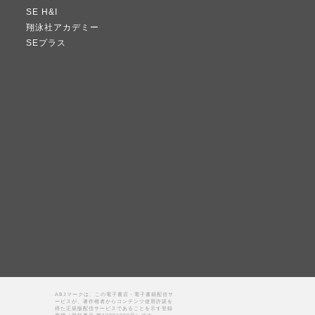
SE H&I
翔泳社アカデミー
SEプラス
ABJマークは、この電子書店・電子書籍配信サ
ービスが、著作権者からコンテンツ使用許諾を
得た正規版配信サービスであることを示す登録