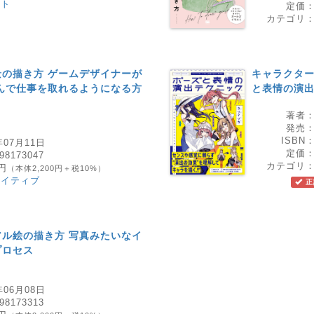
スト
定価
カテゴリ
の描き方 ゲームデザイナーが
キャラクター
んで仕事を取れるようになる方
と表情の演
著者
発売
ISBN
年07月11日
定価
98173047
カテゴリ
0円
（本体2,200円＋税10%）
エイティブ
正
ル絵の描き方 写真みたいなイ
プロセス
年06月08日
98173313