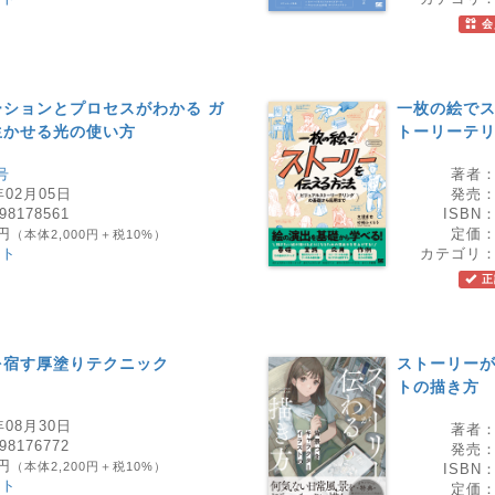
会
ションとプロセスがわかる ガ
一枚の絵でス
生かせる光の使い方
トーリーテ
号
著者
年02月05日
発売
98178561
ISBN
0円
定価
（本体2,000円＋税10%）
スト
カテゴリ
正
を宿す厚塗りテクニック
ストーリー
トの描き方
年08月30日
著者
98176772
発売
0円
（本体2,200円＋税10%）
ISBN
スト
定価