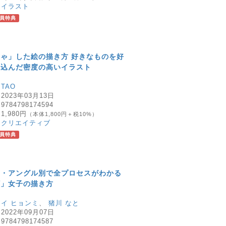
：
イラスト
員特典
ゃ」した絵の描き方 好きなものを好
め込んだ密度の高いイラスト
：
TAO
：
2023年03月13日
：
9784798174594
：
1,980円
（本体1,800円＋税10%）
：
クリエイティブ
員特典
ツ・アングル別で全プロセスがわかる
顔」女子の描き方
：
イ ヒョンミ
、
猪川 なと
：
2022年09月07日
：
9784798174587