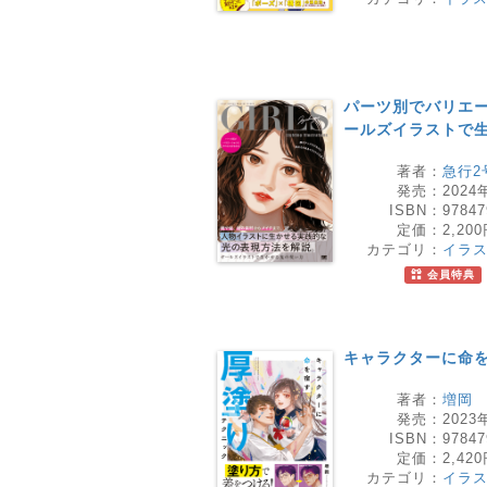
パーツ別でバリエー
ールズイラストで
著者：
急行2
発売：
2024
ISBN：
97847
定価：
2,20
カテゴリ：
イラ
会員特典
キャラクターに命
著者：
増岡
発売：
2023
ISBN：
97847
定価：
2,42
カテゴリ：
イラ