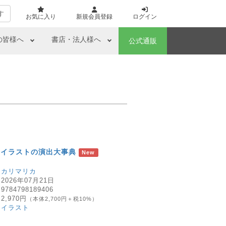
す
お気に入り
新規会員登録
ログイン
の皆様へ
書店・法人様へ
公式通販
ーイラストの演出大事典
New
：
カリマリカ
：
2026年07月21日
：
9784798189406
：
2,970円
（本体2,700円＋税10%）
：
イラスト