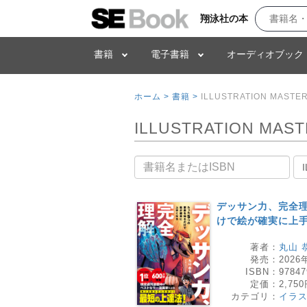
翔泳社の本
書籍
電子書籍
オーディオブック
ホーム >
書籍 >
ILLUSTRATION MASTE
ILLUSTRATION MAS
書籍名
デッサン力、完全理
けで絵が確実に上
著者：
丸山 
発売：
2026
ISBN：
97847
定価：
2,75
カテゴリ：
イラ