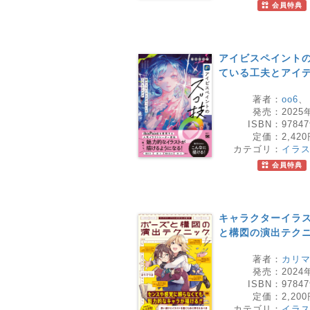
会員特典
アイビスペイントの
ている工夫とアイ
著者：
oo6
発売：
2025
ISBN：
97847
定価：
2,42
カテゴリ：
イラ
会員特典
キャラクターイラス
と構図の演出テク
著者：
カリ
発売：
2024
ISBN：
97847
定価：
2,20
カテゴリ：
イラ