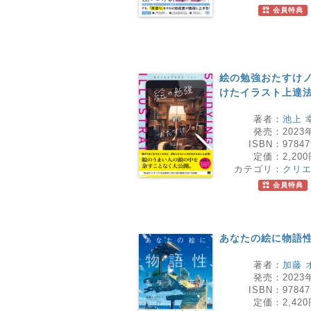
会員特典
絵の勉強おたすけノ
けたイラスト上達
著者：
池上 
発売：
2023
ISBN：
97847
定価：
2,20
カテゴリ：
クリ
会員特典
あなたの絵に物語
著者：
加藤 
発売：
2023
ISBN：
97847
定価：
2,42