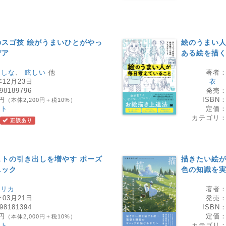
スゴ技 絵がうまいひとがやっ
絵のうまい人
デア
ある絵を描
、
しな
、
眩しい
他
著者
年12月23日
衣
98189796
発売
0円
ISBN
（本体2,200円＋税10%）
スト
定価
カテゴリ
正誤あり
トの引き出しを増やす ポーズ
描きたい絵が
ニック
色の知識を
マリカ
著者
年03月21日
発売
98181394
ISBN
0円
定価
（本体2,000円＋税10%）
スト
カテゴリ