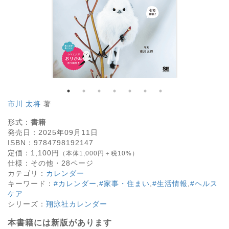
市川 太将
著
形式：
書籍
発売日：
2025年09月11日
ISBN：
9784798192147
定価：
1,100
円
（本体1,000円＋税10%）
仕様：
その他・
28
ページ
カテゴリ：
カレンダー
キーワード：
#カレンダー
,
#家事・住まい
,
#生活情報
,
#ヘルス
ケア
シリーズ：
翔泳社カレンダー
本書籍には新版があります