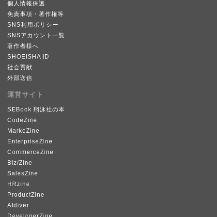
個人情報保護
免責事項・著作権等
SNS利用ポリシー
SNSアカウント一覧
著作者様へ
SHOEISHA iD
社会貢献
外部送信
運営サイト
SEBook 翔泳社の本
CodeZine
MarkeZine
EnterpriseZine
CommerceZine
Biz/Zine
SalesZine
HRzine
ProductZine
AIdiver
DeveloperZine