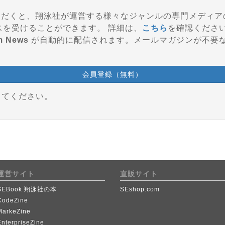
登録いただくと、翔泳社が運営する様々なジャンルの専門メディ
参加、会員特典などのサービスを受けることができます。 詳細は、
こちら
を確認くださ
m News
が自動的に配信されます。メールマガジンが不要
会員登録（無料）
してください。
運営サイト
直販サイト
SEBook 翔泳社の本
SEshop.com
CodeZine
MarkeZine
EnterpriseZine