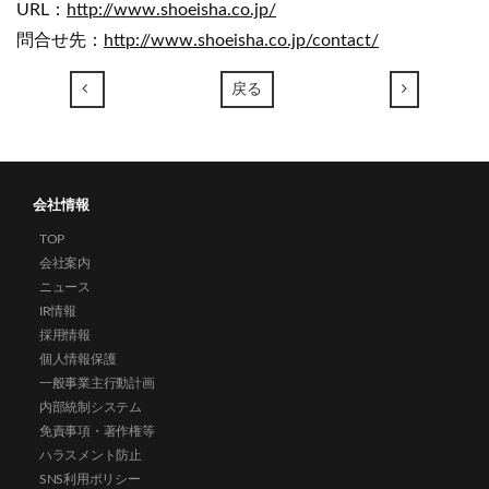
URL：
http://www.shoeisha.co.jp/
問合せ先：
http://www.shoeisha.co.jp/contact/
←
→
戻る
会社情報
TOP
会社案内
ニュース
IR情報
採用情報
個人情報保護
一般事業主行動計画
内部統制システム
免責事項・著作権等
ハラスメント防止
SNS利用ポリシー