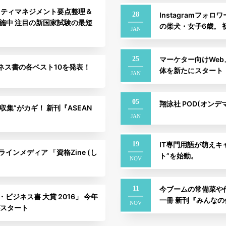
リティマネジメント要点整理＆
28
Instagramフォ
施中 注目の新国家試験の最短
の柴犬・女子6歳。
JAN
25
マーケター向けWeb
ジネス書の各ベスト10を発表！
体を新たにスタート！定
JAN
05
翔泳社 POD(オン
集”がカギ！ 新刊『ASEAN
JAN
19
IT専門用語が萌えキ
ンメディア 「資格Zine (し
ト”を始動。
NOV
11
今ブームの常備菜や
ビジネス書 大賞 2016」 今年
一冊 新刊『みんな
NOV
がスタート