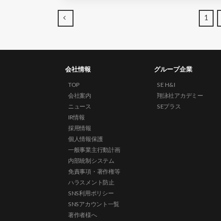
←
1
会社情報
グループ企業
TOP
SE H&I
会社案内
翔泳社アカデミー
ニュース
SEプラス
IR情報
採用情報
個人情報保護
一般事業主行動計画
内部統制システム
免責事項・著作権等
ハラスメント防止
SNS利用ポリシー
SNSアカウント一覧
著作者様へ