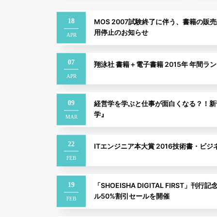
18
MOS 2007試験終了に伴う、書籍の
用停止のお知らせ
APR
07
翔泳社 書籍＋電子書籍 2015年 年間ラ
APR
09
経営学を学ぶと仕事が面白くなる？！新
学』
MAR
22
ITエンジニア本大賞 2016技術書・ビ
FEB
19
「SHOEISHA DIGITAL FIRST」
ル50%割引セールを開催
FEB