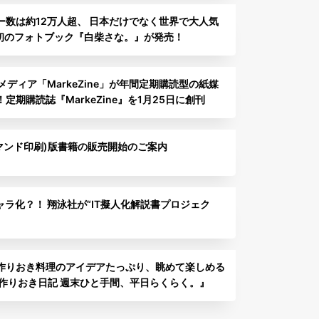
ロワー数は約12万人超、 日本だけでなく世界で大人気
 初のフォトブック『白柴さな。』が発売！
メディア「MarkeZine」が年間定期購読型の紙媒
期購読誌『MarkeZine』を1月25日に創刊
デマンド印刷)版書籍の販売開始のご案内
ャラ化？！ 翔泳社が“IT擬人化解説書プロジェク
作りおき料理のアイデアたっぷり、眺めて楽しめる
の作りおき日記 週末ひと手間、平日らくらく。』