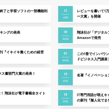
12
販売終了と学習ソフトの一部機能利
レビューを書いて1
ー大賞」を開催
APR
30
ンキングの発表
翔泳社が「デジタル
Amazonで発売
MAR
刊『イキイキ働くための経営
01
この1冊でインバウ
ドビジネス入門講座 
MAR
ジネス書部門大賞の発表！
19
名著『イノベーショ
FEB
刊行記念！ 翔泳社が電子書籍全タイト
18
IT専門用語が萌え
の新刊『擬人化でま
FEB