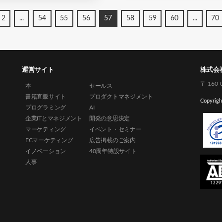
2
...
54
55
56
57
58
59
60
...
70
運営サイト
株式会
〒 160
本
セールス
書籍直販サイト
プロダクトマネジメント
Copyrigh
プログラミング
AI
企業ITとマネジメント
開発の意思決定
マーケティング
イベント・セミナー
ECマーケティング
広告掲載のご案内
イノベーション
40周年特設サイト
人事