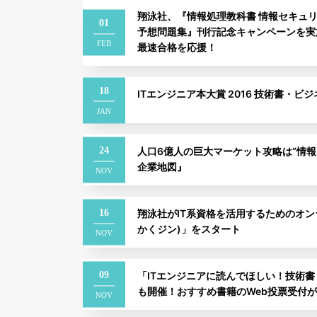
翔泳社、『情報処理教科書 情報セキュ
01
予想問題集』刊行記念キャンペーンを実
FEB
最速合格を応援！
18
ITエンジニア本大賞 2016 技術書・ビ
JAN
24
人口6億人の巨大マーケット攻略は“情報収
企業地図』
NOV
16
翔泳社がIT系資格を活用するためのオンライ
かくジン)」をスタート
NOV
09
「ITエンジニアに読んでほしい！技術書・
も開催！おすすめ書籍のWeb投票受付
NOV