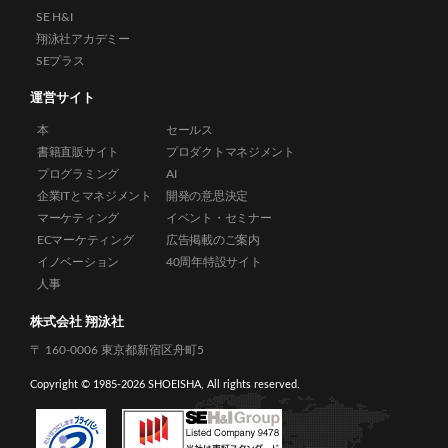
SE H&I
翔泳社アカデミー
SEプラス
運営サイト
本
セールス
書籍直販サイト
プロダクトマネジメント
プログラミング
AI
企業ITとマネジメント
開発の意思決定
マーケティング
イベント・セミナー
ECマーケティング
広告掲載のご案内
イノベーション
40周年特設サイト
人事
株式会社 翔泳社
〒 160-0006 東京都新宿区舟町5
Copyright © 1985-
2026 SHOEISHA, All rights reserved.