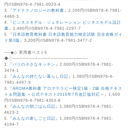
円/ISBN978-4-7981-0023-4
3.『
アドテクノロジーの教科書
』2,200円/ISBN978-4-7981-
4460-3
4.『
ビジネスモデル・ジェネレーション ビジネスモデル設計
書
』2,480円/ISBN978-4-7981-2297-7
5.『
日本語教育教科書 日本語教育能力検定試験 完全攻略ガイ
ド第3版
』3,200円/ISBN978-4-7981-3477-2
──◆◇ 実用書ベスト5
◆◇────────────────────────
1.『
パリの小さなキッチン
』2,000円/ISBN978-4-7981-
3474-1
2.『
みんなの持たない暮らし日記
』1,380円/ISBN978-4-
7981-4497-9
3.『
AROMA教科書 アロマテラピー検定1級・2級 合格テキス
ト＆問題集 ＜公式テキスト2015年7月改訂版対応＞
』1,600
円/ISBN978-4-7981-4353-8
4.『
みんなの朝ごはん日記
』1,380円/ISBN978-4-7981-
4623-2
5.『
みんなの家しごと日記
』1,380円/ISBN978-4-7981-
4194-7