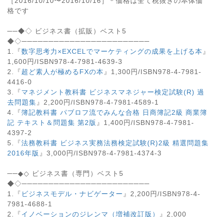
［2016/10/10〜2016/10/16］＊価格は全て税抜きの本体価
格です
──◆◇ ビジネス書（拡販）ベスト5
◆◇────────────────────────
1.『
数字思考力×EXCELでマーケティングの成果を上げる本
』
1,600円/ISBN978-4-7981-4639-3
2.『
超ど素人が極めるFXの本
』1,300円/ISBN978-4-7981-
4416-0
3.『
マネジメント教科書 ビジネスマネジャー検定試験(R) 過
去問題集
』2,200円/ISBN978-4-7981-4589-1
4.『
簿記教科書 パブロフ流でみんな合格 日商簿記2級 商業簿
記 テキスト＆問題集 第2版
』1,400円/ISBN978-4-7981-
4397-2
5.『
法務教科書 ビジネス実務法務検定試験(R)2級 精選問題集
2016年版
』3,000円/ISBN978-4-7981-4374-3
──◆◇ ビジネス書（専門）ベスト5
◆◇────────────────────────
1.『
ビジネスモデル・ナビゲーター
』2,200円/ISBN978-4-
7981-4688-1
2.『
イノベーションのジレンマ（増補改訂版）
』2,000