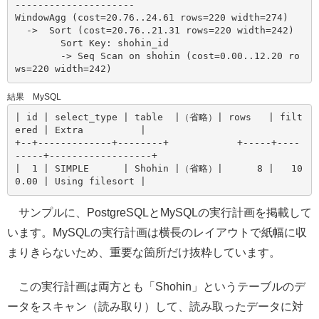
---------------------

WindowAgg (cost=20.76..24.61 rows=220 width=274)

  ->  Sort (cost=20.76..21.31 rows=220 width=242)

        Sort Key: shohin_id

        -> Seq Scan on shohin (cost=0.00..12.20 ro
結果 MySQL
| id | select_type | table  |（省略）| rows   | filt
ered | Extra          |

+--+-------------+--------+            +-----+----
-----+------------------+

|  1 | SIMPLE      | Shohin |（省略）|      8 |   10
サンプルに、PostgreSQLとMySQLの実行計画を掲載して
います。MySQLの実行計画は横長のレイアウトで紙幅に収
まりきらないため、重要な箇所だけ抜粋しています。
この実行計画は両方とも「Shohin」というテーブルのデ
ータをスキャン（読み取り）して、読み取ったデータに対