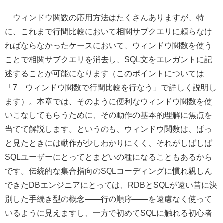
ウィンドウ関数の応用方法はたくさんありますが、特
に、これまで行間比較において相関サブクエリに頼らなけ
ればならなかったケースにおいて、ウィンドウ関数を使う
ことで相関サブクエリを消去し、SQL文をエレガントに記
述することが可能になります（このポイントについては
「7 ウィンドウ関数で行間比較を行なう」で詳しく説明し
ます）。本章では、そのように便利なウィンドウ関数を使
いこなしてもらうために、その動作の基本的理解に焦点を
当てて解説します。というのも、ウィンドウ関数は、ぱっ
と見たときには動作が少しわかりにくく、それがしばしば
SQLユーザーにとってとまどいの種になることもあるから
です。伝統的な集合指向のSQLコーディングに慣れ親しん
できたDBエンジニアにとっては、RDBとSQLが遠い昔に決
別した手続き型の概念――行の順序――を遠慮なく使って
いるように見えますし、一方で初めてSQLに触れる初心者