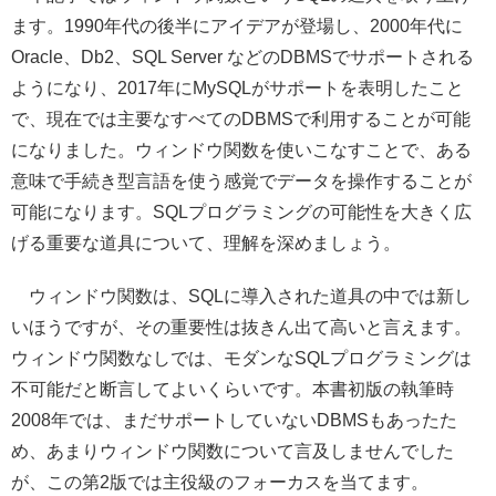
ます。1990年代の後半にアイデアが登場し、2000年代に
Oracle、Db2、SQL Server などのDBMSでサポートされる
ようになり、2017年にMySQLがサポートを表明したこと
で、現在では主要なすべてのDBMSで利用することが可能
になりました。ウィンドウ関数を使いこなすことで、ある
意味で手続き型言語を使う感覚でデータを操作することが
可能になります。SQLプログラミングの可能性を大きく広
げる重要な道具について、理解を深めましょう。
ウィンドウ関数は、SQLに導入された道具の中では新し
いほうですが、その重要性は抜きん出て高いと言えます。
ウィンドウ関数なしでは、モダンなSQLプログラミングは
不可能だと断言してよいくらいです。本書初版の執筆時
2008年では、まだサポートしていないDBMSもあったた
め、あまりウィンドウ関数について言及しませんでした
が、この第2版では主役級のフォーカスを当てます。