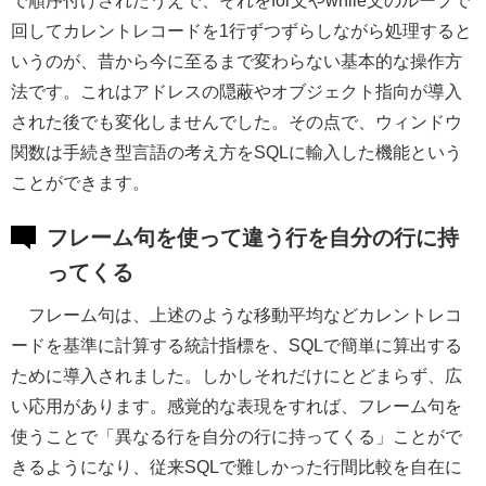
で順序付けされたうえで、それをfor文やwhile文のループで
回してカレントレコードを1行ずつずらしながら処理すると
いうのが、昔から今に至るまで変わらない基本的な操作方
法です。これはアドレスの隠蔽やオブジェクト指向が導入
された後でも変化しませんでした。その点で、ウィンドウ
関数は手続き型言語の考え方をSQLに輸入した機能という
ことができます。
フレーム句を使って違う行を自分の行に持
ってくる
フレーム句は、上述のような移動平均などカレントレコ
ードを基準に計算する統計指標を、SQLで簡単に算出する
ために導入されました。しかしそれだけにとどまらず、広
い応用があります。感覚的な表現をすれば、フレーム句を
使うことで「異なる行を自分の行に持ってくる」ことがで
きるようになり、従来SQLで難しかった行間比較を自在に