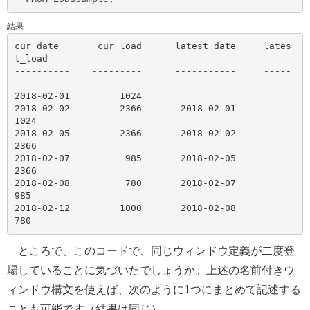
結果
cur_date       cur_load      latest_date     lates
t_load

----------    ---------      -----------     -----
------

2018-02-01         1024

2018-02-02         2366       2018-02-01            
1024

2018-02-05         2366       2018-02-02            
2366

2018-02-07          985       2018-02-05            
2366

2018-02-08          780       2018-02-07             
985

2018-02-12         1000       2018-02-08             
ところで、このコードで、同じウィンドウ定義が二度登
場していることに気づいたでしょうか。上述の名前付きウ
ィンドウ構文を使えば、次のように1つにまとめて記述する
ことも可能です（結果は同じ）。