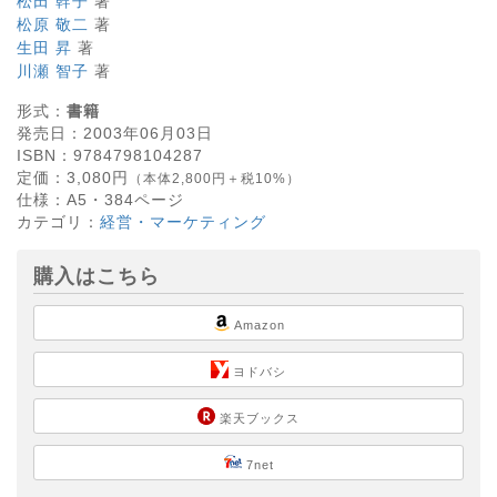
松田 幹子
著
松原 敬二
著
生田 昇
著
川瀬 智子
著
形式：
書籍
発売日：
2003年06月03日
ISBN：
9784798104287
定価：
3,080
円
（本体2,800円＋税10%）
仕様：
A5・
384
ページ
カテゴリ：
経営・マーケティング
購入はこちら
Amazon
ヨドバシ
楽天ブックス
7net