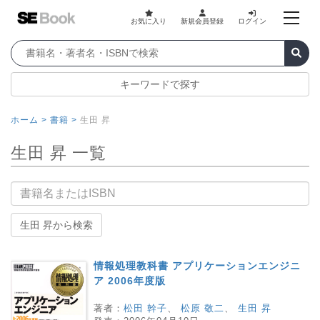
お気に入り
新規会員登録
ログイン
キーワードで探す
ホーム >
書籍 >
生田 昇
生田 昇 一覧
書籍名
生田 昇から検索
情報処理教科書 アプリケーションエンジニ
ア 2006年度版
著者：
松田 幹子
、
松原 敬二
、
生田 昇