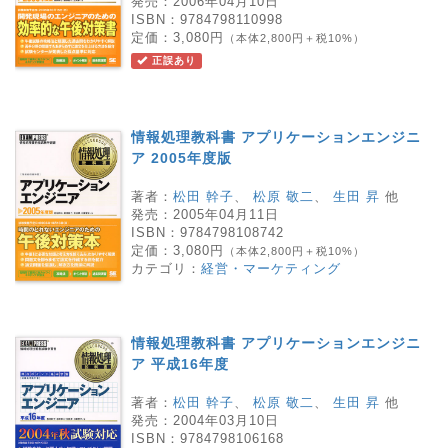
発売：
2006年04月10日
ISBN：
9784798110998
定価：
3,080円
（本体2,800円＋税10%）
正誤あり
情報処理教科書 アプリケーションエンジニ
ア 2005年度版
著者：
松田 幹子
、
松原 敬二
、
生田 昇
他
発売：
2005年04月11日
ISBN：
9784798108742
定価：
3,080円
（本体2,800円＋税10%）
カテゴリ：
経営・マーケティング
情報処理教科書 アプリケーションエンジニ
ア 平成16年度
著者：
松田 幹子
、
松原 敬二
、
生田 昇
他
発売：
2004年03月10日
ISBN：
9784798106168