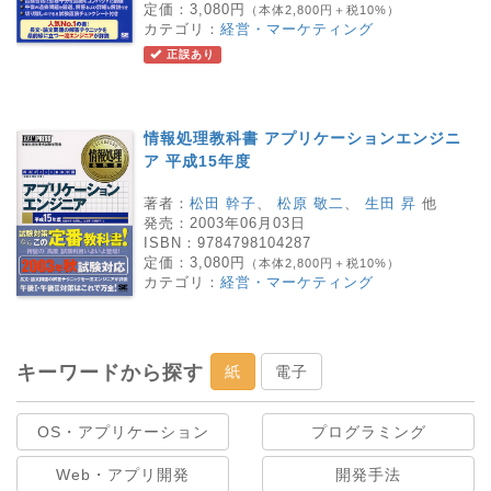
定価：
3,080円
（本体2,800円＋税10%）
カテゴリ：
経営・マーケティング
正誤あり
情報処理教科書 アプリケーションエンジニ
ア 平成15年度
著者：
松田 幹子
、
松原 敬二
、
生田 昇
他
発売：
2003年06月03日
ISBN：
9784798104287
定価：
3,080円
（本体2,800円＋税10%）
カテゴリ：
経営・マーケティング
キーワードから探す
紙
電子
OS・アプリケーション
プログラミング
Web・アプリ開発
開発手法