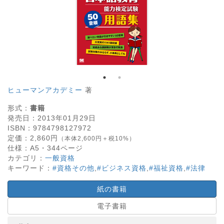
ヒューマンアカデミー
著
形式：
書籍
発売日：
2013年01月29日
ISBN：
9784798127972
定価：
2,860
円
（本体2,600円＋税10%）
仕様：
A5・
344
ページ
カテゴリ：
一般資格
キーワード：
#資格その他
,
#ビジネス資格
,
#福祉資格
,
#法律
紙の書籍
電子書籍