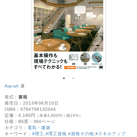
Aiprah
著
形式：
書籍
発売日：
2013年06月10日
ISBN：
9784798132044
定価：
4,180
円
（本体3,800円＋税10%）
仕様：
B5変・
360
ページ
カテゴリ：
電気・建築
キーワード：
#理工
,
#理工資格
,
#資格その他
,
#スキルアップ