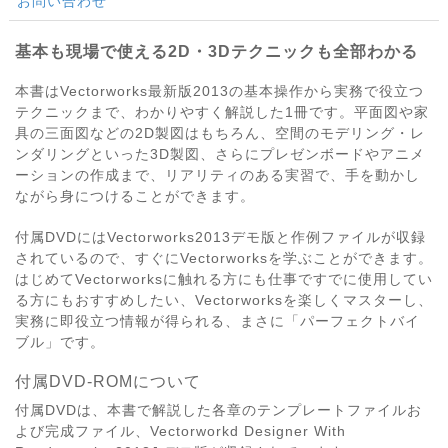
お問い合わせ
基本も現場で使える2D・3Dテクニックも全部わかる
本書はVectorworks最新版2013の基本操作から実務で役立つ
テクニックまで、わかりやすく解説した1冊です。平面図や家
具の三面図などの2D製図はもちろん、空間のモデリング・レ
ンダリングといった3D製図、さらにプレゼンボードやアニメ
ーションの作成まで、リアリティのある実習で、手を動かし
ながら身につけることができます。
付属DVDにはVectorworks2013デモ版と作例ファイルが収録
されているので、すぐにVectorworksを学ぶことができます。
はじめてVectorworksに触れる方にも仕事ですでに使用してい
る方にもおすすめしたい、Vectorworksを楽しくマスターし、
実務に即役立つ情報が得られる、まさに「パーフェクトバイ
ブル」です。
付属DVD-ROMについて
付属DVDは、本書で解説した各章のテンプレートファイルお
よび完成ファイル、Vectorworkd Designer With