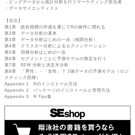
・ビッグデータから統計分析を行うマーケティング担当者
・データサイエンティスト
【目次】
第1章 総合指標の作成を通じてRの操作に慣れる
第2章 データ分析の基本
第3章 データ分析はじめの一歩（相関分析）
第4章 クラスター分析によるセグメンテーション
第5章 回帰分析はじめの一歩
第6章 セグメントごとに予測モデルの推定を行う
第7章 RFM 分析と決定木分析
第8章 「男性」・「女性」？ 2値データの予測モデル（ロジ
スティック回帰）
Appendix 1 Rのインストール方法
Appendix 2 パッケージのインストールと管理方法
Appendix 3 R Tips集