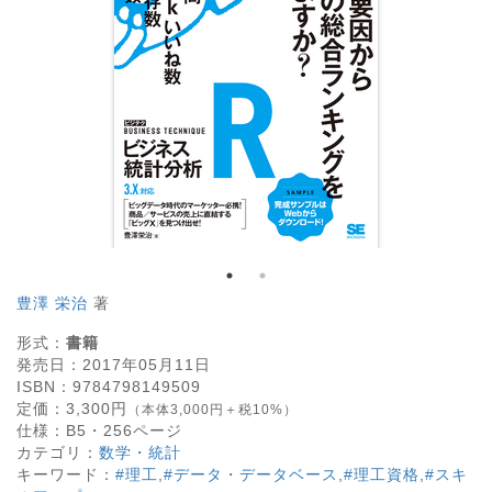
豊澤 栄治
著
形式：
書籍
発売日：
2017年05月11日
ISBN：
9784798149509
定価：
3,300
円
（本体3,000円＋税10%）
仕様：
B5・
256
ページ
カテゴリ：
数学・統計
キーワード：
#理工
,
#データ・データベース
,
#理工資格
,
#スキ