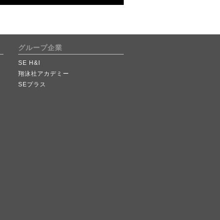
グループ企業
SE H&I
翔泳社アカデミー
SEプラス