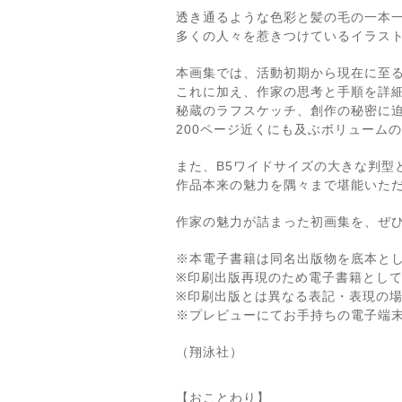
透き通るような色彩と髪の毛の一本
多くの人々を惹きつけているイラス
本画集では、活動初期から現在に至
これに加え、作家の思考と手順を詳
秘蔵のラフスケッチ、創作の秘密に
200ページ近くにも及ぶボリューム
また、B5ワイドサイズの大きな判型
作品本来の魅力を隅々まで堪能いた
作家の魅力が詰まった初画集を、ぜ
※本電子書籍は同名出版物を底本と
※印刷出版再現のため電子書籍とし
※印刷出版とは異なる表記・表現の
※プレビューにてお手持ちの電子端
（翔泳社）
【おことわり】