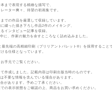
一本まで表現する精緻な描写で、
トレーター爽々、待望の初画集です。
るまでの作品を厳選して収録しています。
細に綴った描き下ろし作品2作のメイキング、
迫るインタビュー記事を収録。
の中に、作家の魅力を余すところなく詰め込みました。
と最先端の高精細印刷（ブリリアントパレット®）を採用すること
だける仕様となっています。
ひお手元でご覧ください。
して作成しました。記載内容は印刷出版当時のものです。
ては不要な情報を含んでいる場合があります。
場合があります。予めご了承ください。
末での表示状態をご確認の上、商品をお買い求めください。