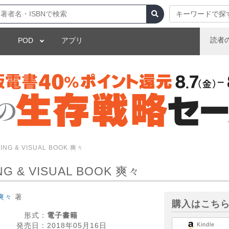
キーワードで探
読者
POD
アプリ
KING & VISUAL BOOK 爽々
NG & VISUAL BOOK 爽々
爽々
著
購入はこち
形式：
電子書籍
発売日：
2018年05月16日
Kindle