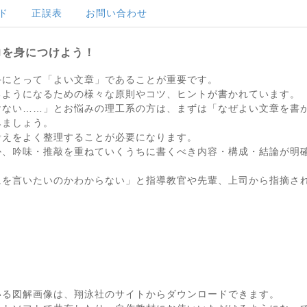
ド
正誤表
お問い合わせ
力を身につけよう！
手にとって「よい文章」であることが重要です。
るようになるための様々な原則やコツ、ヒントが書かれています。
けない……」とお悩みの理工系の方は、まずは「なぜよい文章を書
みましょう。
考えをよく整理することが必要になります。
か、吟味・推敲を重ねていくうちに書くべき内容・構成・結論が明
にを言いたいのかわからない」と指導教官や先輩、上司から指摘さ
いる図解画像は、翔泳社のサイトからダウンロードできます。