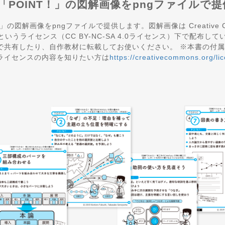
る「POINT！」の図解画像をpngファイルで提
の図解画像をpngファイルで提供します。図解画像は Creative Common
like 4.0というライセンス（CC BY-NC-SA 4.0ライセンス）下
有したり、自作教材に転載してお使いください。 ※本書の付属データは
ライセンスの内容を知りたい方は
https://creativecommons.org/li