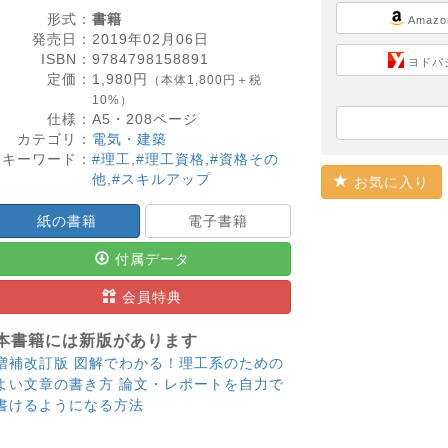
形式：
書籍
Amazo
発売日：
2019年02月06日
ISBN：
9784798158891
ヨドバ
定価：
1,980
円
（本体1,800円＋税
10%）
仕様：
A5・
208
ページ
カテゴリ：
電気・建築
キーワード：
#理工
,
#理工資格
,
#資格その
他
,
#スキルアップ
お気に入り
紙の書籍
電子書籍
付属データ
会員特典
本書籍には新版があります
増補改訂版 図解でわかる！理工系のための
よい文章の書き方 論文・レポートを自力で
書けるようになる方法