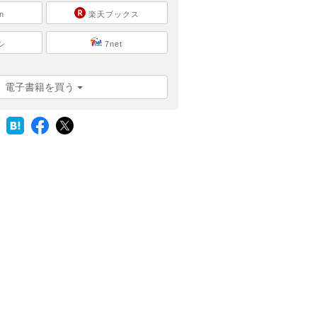
n
楽天ブックス
シ
7net
電子書籍を買う