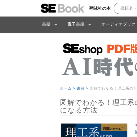
翔泳社の本
書籍
電子書籍
オーディオブック
ホーム >
書籍 >
図解でわかる！理工系のた
図解でわかる！理工系
になる方法