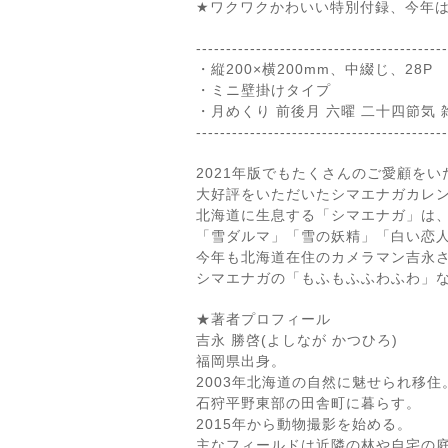
★ワクワクかわいい特別付録、今年
------------------------------------------
・縦200×横200mm、中綴じ、28P
・ミニ壁掛けタイプ
・月めくり 前後月 六曜 二十四節気 
------------------------------------------
2021年版でもたくさんのご愛顧を
大好評をいただいたシマエナガカレン
北海道に生息する「シマエナガ」は
「雪ダルマ」「雪の妖精」「白い恋
今年も北海道在住のカメラマン吉永
シマエナガの「もふもふふわふわ」
★著者プロフィール
吉永 勝啓(よしなが かつひろ)
福岡県出身。
2003年北海道の自然に魅せられ移住
石狩平野東部の田舎町に暮らす。
2015年から動物撮影を始める。
主なフィールドは近隣の林や自宅の