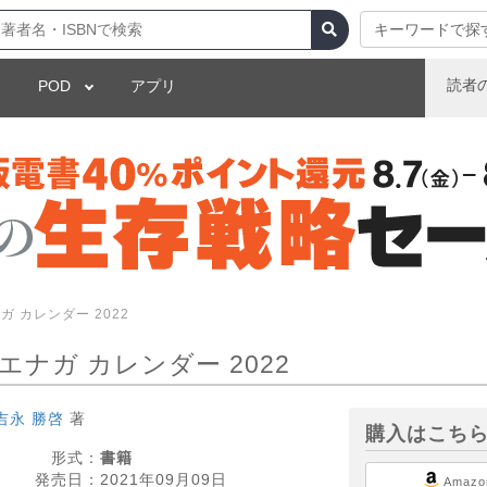
キーワードで探
読者
POD
アプリ
 カレンダー 2022
ナガ カレンダー 2022
吉永 勝啓
著
購入はこち
形式：
書籍
発売日：
2021年09月09日
Amazo