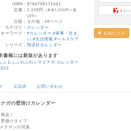
ISBN：
9784798171661
定価：
1,100
円
（本体1,000円＋税
ヨドバ
10%）
仕様：
その他・
28
ページ
カテゴリ：
カレンダー
キーワード：
#カレンダー
,
#家事・住ま
お気に入り
い
,
#生活情報
,
#ヘルスケア
シリーズ：
翔泳社カレンダー
本書籍には新版があります
もふもふふわふわシマエナガ カレンダー
2023
ド
正誤表
お問い合わせ
エナガの壁掛けカレンダー
ー商品！
ニ壁掛けタイプ
カメラマンの写真