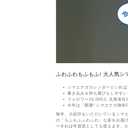
ふわふわもふもふ! 大人気
シマエナガカレンダーといれば
書き込み＆持ち運びもしやすい
フォロワー16,000人 北海
今年は『開運! シマエナガ御
毎年、大好評をいただいているシマエ
の「もふもふふわふわ」な姿をお届
ーすれば年賀状としても使えます。