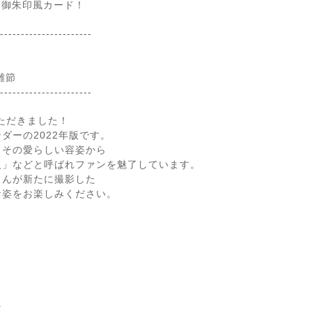
は御朱印風カード！
----------------------
雑節
----------------------
いただきました！
ダーの2022年版です。
、その愛らしい容姿から
人」などと呼ばれファンを魅了しています。
さんが新たに撮影した
な姿をお楽しみください。
。
庭。