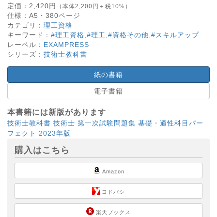
定価：
2,420
円
（本体2,200円＋税10%）
仕様：
A5・
380
ページ
カテゴリ：
理工資格
キーワード：
#理工資格
,
#理工
,
#資格その他
,
#スキルアップ
レーベル：
EXAMPRESS
シリーズ：
技術士教科書
紙の書籍
電子書籍
本書籍には新版があります
技術士教科書 技術士 第一次試験問題集 基礎・適性科目パー
フェクト 2023年版
購入はこちら
Amazon
ヨドバシ
楽天ブックス