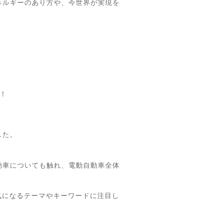
ネルギーのあり方や、今世界が実現を
！
した。
動車についても触れ、電動自動車全体
気になるテーマやキーワードに注目し