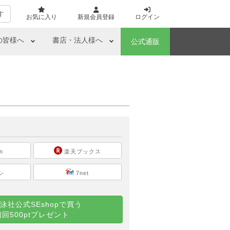
す
お気に入り
新規会員登録
ログイン
の皆様へ
書店・法人様へ
公式通販
ら
n
楽天ブックス
シ
7net
泳社公式SEshopで買う
初回500ptプレゼント