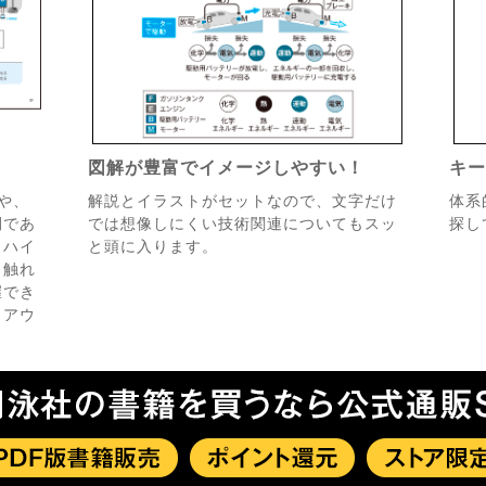
図解が豊富でイメージしやすい！
キ
や、
解説とイラストがセットなので、文字だけ
体系
間であ
では想像しにくい技術関連についてもスッ
探し
・ハイ
と頭に入ります。
も触れ
握でき
イアウ