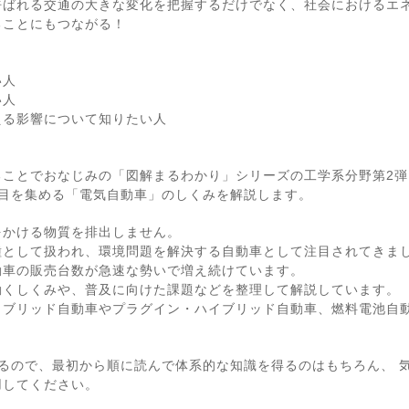
呼ばれる交通の大きな変化を把握するだけでなく、社会におけるエ
ることにもつながる！
い人
い人
える影響について知りたい人
ることでおなじみの「図解まるわかり」シリーズの工学系分野第2弾
注目を集める「電気自動車」のしくみを解説します。
をかける物質を排出しません。
種として扱われ、環境問題を解決する自動車として注目されてきま
動車の販売台数が急速な勢いで増え続けています。
動くしくみや、普及に向けた課題などを整理して解説しています。
イブリッド自動車やプラグイン・ハイブリッド自動車、燃料電池自
。
るので、最初から順に読んで体系的な知識を得るのはもちろん、 
用してください。