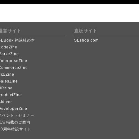
運営サイト
直販サイト
SEBook 翔泳社の本
SEshop.com
CodeZine
MarkeZine
EnterpriseZine
CommerceZine
iz/Zine
SalesZine
HRzine
ProductZine
Idiver
DeveloperZine
イベント・セミナー
広告掲載のご案内
40周年特設サイト