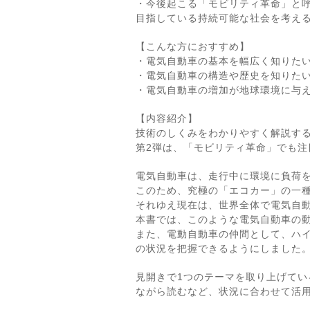
・今後起こる「モビリティ革命」と
目指している持続可能な社会を考え
【こんな方におすすめ】
・電気自動車の基本を幅広く知りた
・電気自動車の構造や歴史を知りた
・電気自動車の増加が地球環境に与
【内容紹介】
技術のしくみをわかりやすく解説す
第2弾は、「モビリティ革命」でも
電気自動車は、走行中に環境に負荷
このため、究極の「エコカー」の一
それゆえ現在は、世界全体で電気自
本書では、このような電気自動車の
また、電動自動車の仲間として、ハ
の状況を把握できるようにしました
見開きで1つのテーマを取り上げてい
ながら読むなど、状況に合わせて活