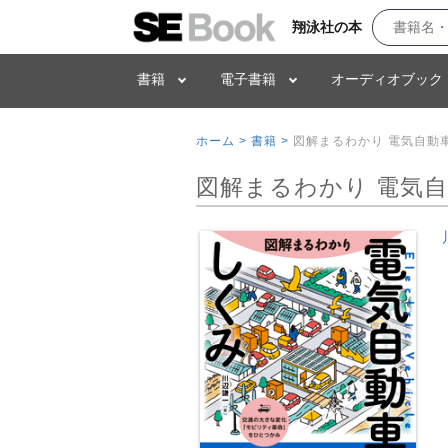
翔泳社の本
書籍
電子書籍
オーディオブック
ホーム >
書籍 >
図解まるわかり 電気自動
図解まるわかり 電気