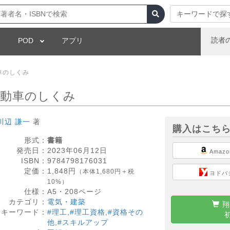
キーワードで探
読者
POD
アプリ
車のしくみ
自動車のしくみ
川辺 謙一
著
購入はこち
形式：
書籍
発売日：
2023年06月12日
Amazo
ISBN：
9784798176031
定価：
1,848
円
（本体1,680円＋税
ヨドバ
10%）
仕様：
A5・
208
ページ
カテゴリ：
電気・建築
翔
キーワード：
#理工
,
#理工資格
,
#資格その
他
,
#スキルアップ