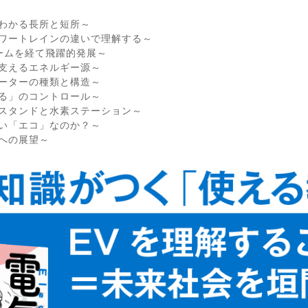
わかる長所と短所～
ワートレインの違いで理解する～
ームを経て飛躍的発展～
支えるエネルギー源～
ーターの種類と構造～
る」のコントロール～
スタンドと水素ステーション～
い「エコ」なのか？～
への展望～