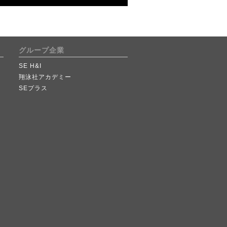
グループ企業
SE H&I
翔泳社アカデミー
SEプラス