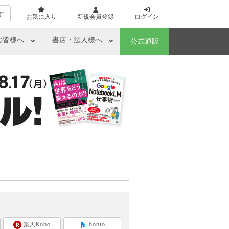
す
お気に入り
新規会員登録
ログイン
の皆様へ
書店・法人様へ
公式通販
ら
楽天Kobo
honto