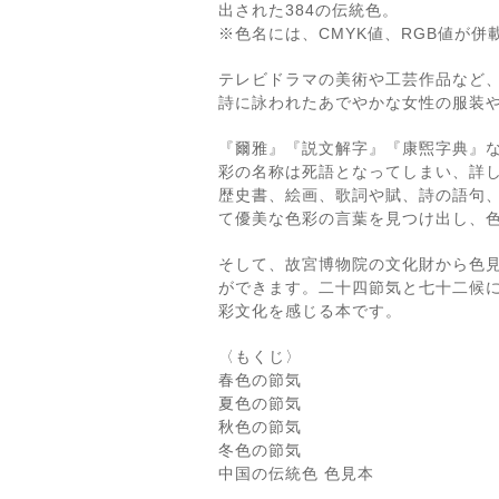
出された384の伝統色。
※色名には、CMYK値、RGB値が併
テレビドラマの美術や工芸作品など
詩に詠われたあでやかな女性の服装
『爾雅』『説文解字』『康煕字典』
彩の名称は死語となってしまい、詳
歴史書、絵画、歌詞や賦、詩の語句
て優美な色彩の言葉を見つけ出し、
そして、故宮博物院の文化財から色
ができます。二十四節気と七十二候に
彩文化を感じる本です。
〈もくじ〉
春色の節気
夏色の節気
秋色の節気
冬色の節気
中国の伝統色 色見本