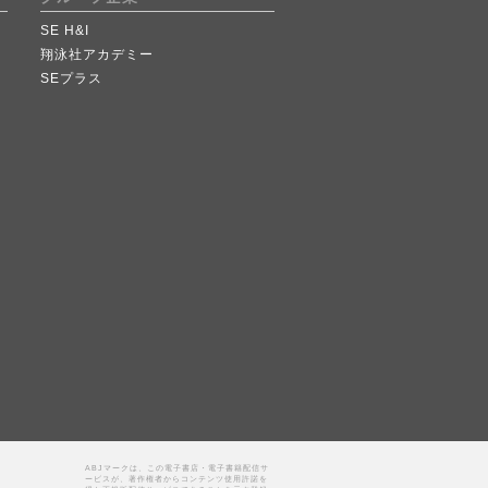
SE H&I
翔泳社アカデミー
SEプラス
ABJマークは、この電子書店・電子書籍配信サ
ービスが、著作権者からコンテンツ使用許諾を