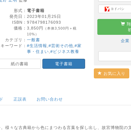
鷲野 正明
監修
ヨドバシ
形式：
電子書籍
発売日：
2023年01月25日
ISBN：
9784798176093
翔
価格：
3,850
円
（本体3,500円＋税
10%）
カテゴリ：
一般書
企業
キーワード：
#生活情報
,
#芸術その他
,
#家
事・住まい
,
#ビジネス教養
紙の書籍
電子書籍
お気に入り
ド
正誤表
お問い合わせ
冊。様々な古典籍から色にまつわる言葉を探し出し、故宮博物院の