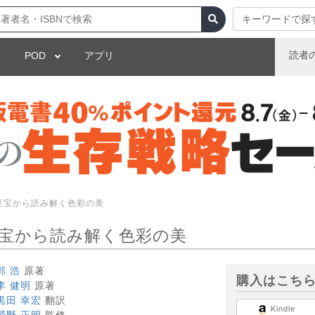
キーワードで探
読者
POD
アプリ
至宝から読み解く色彩の美
至宝から読み解く色彩の美
郭 浩
原著
購入はこち
李 健明
原著
黒田 幸宏
翻訳
Kindle