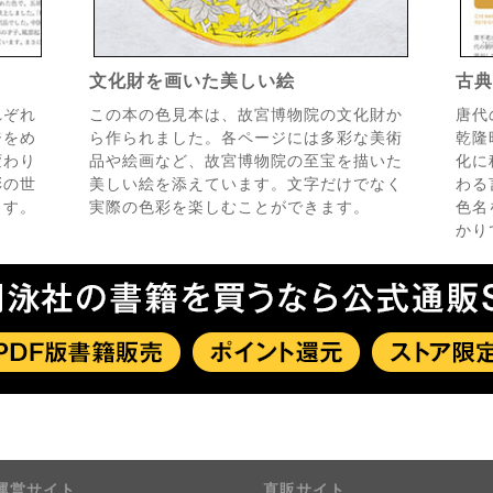
文化財を画いた美しい絵
古
れぞれ
この本の色見本は、故宮博物院の文化財か
唐代
ジをめ
ら作られました。各ページには多彩な美術
乾隆
変わり
品や絵画など、故宮博物院の至宝を描いた
化に
彩の世
美しい絵を添えています。文字だけでなく
わる
ます。
実際の色彩を楽しむことができます。
色名
かり
運営サイト
直販サイト