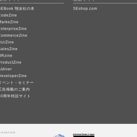
SEBook 翔泳社の本
SEshop.com
CodeZine
MarkeZine
EnterpriseZine
CommerceZine
iz/Zine
SalesZine
HRzine
ProductZine
Idiver
DeveloperZine
イベント・セミナー
広告掲載のご案内
40周年特設サイト
 reserved.