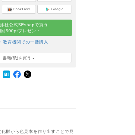
BookLive!
Google
泳社公式SEshopで買う
初回500ptプレゼント
・教育機関での一括購入
書籍(紙)を買う
文化財から色見本を作り出すことで見