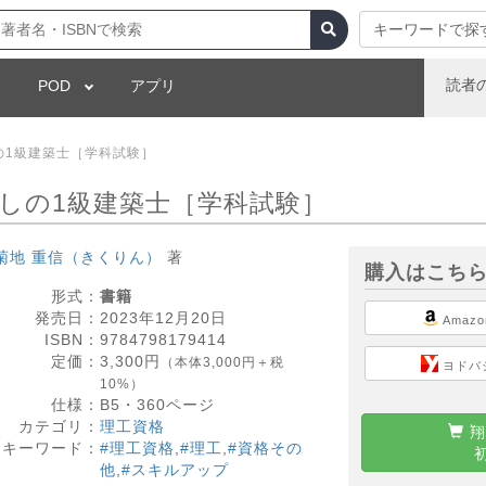
キーワードで探
読者
POD
アプリ
の1級建築士［学科試験］
おしの1級建築士［学科試験］
菊地 重信（きくりん）
著
購入はこち
形式：
書籍
発売日：
2023年12月20日
Amazo
ISBN：
9784798179414
定価：
3,300
円
（本体3,000円＋税
ヨドバ
10%）
仕様：
B5・
360
ページ
カテゴリ：
理工資格
翔
キーワード：
#理工資格
,
#理工
,
#資格その
他
,
#スキルアップ