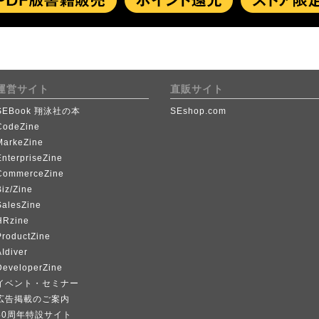
運営サイト
直販サイト
SEBook 翔泳社の本
SEshop.com
CodeZine
MarkeZine
EnterpriseZine
CommerceZine
iz/Zine
SalesZine
HRzine
ProductZine
Idiver
DeveloperZine
イベント・セミナー
広告掲載のご案内
40周年特設サイト