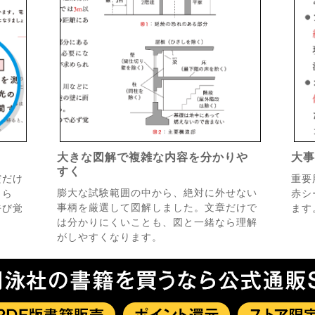
大きな図解で複雑な内容を分かりや
大
すく
だだけ
重要
膨大な試験範囲の中から、絶対に外せない
さら
赤シ
事柄を厳選して図解しました。文章だけで
呼び覚
ます
は分かりにくいことも、図と一緒なら理解
がしやすくなります。