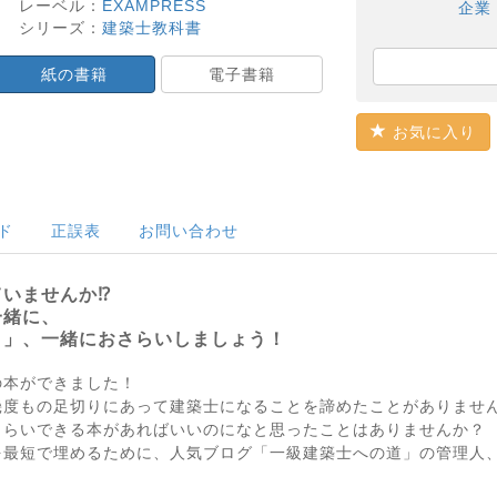
レーベル：
EXAMPRESS
企業
シリーズ：
建築士教科書
紙の書籍
電子書籍
お気に入り
ド
正誤表
お問い合わせ
いませんか⁉
一緒に、
と」、一緒におさらいしましょう！
の本ができました！
幾度もの足切りにあって建築士になることを諦めたことがありませ
さらいできる本があればいいのになと思ったことはありませんか？
を最短で埋めるために、人気ブログ「一級建築士への道」の管理人