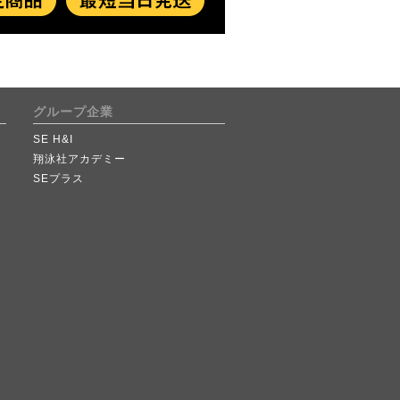
グループ企業
SE H&I
翔泳社アカデミー
SEプラス