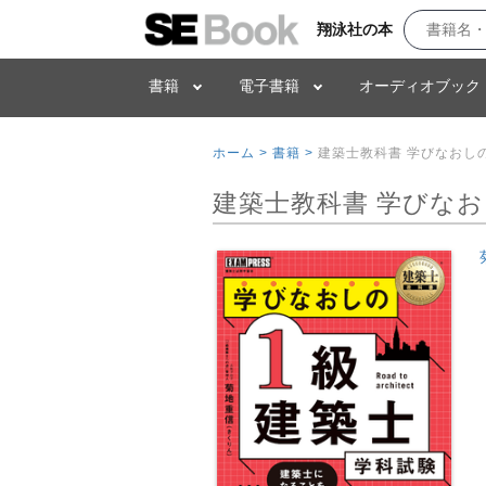
翔泳社の本
書籍
電子書籍
オーディオブック
ホーム >
書籍 >
建築士教科書 学びなおし
建築士教科書 学びな