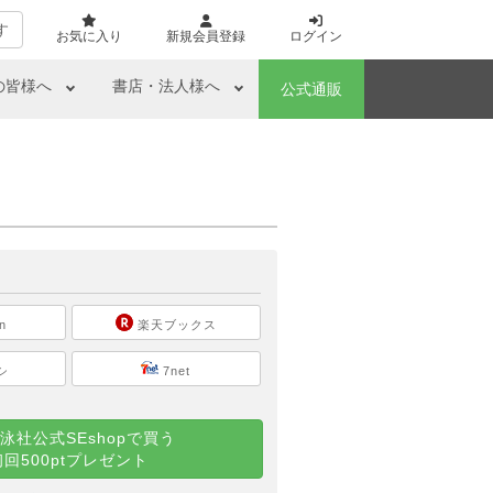
す
お気に入り
新規会員登録
ログイン
の皆様へ
書店・法人様へ
公式通販
ら
n
楽天ブックス
シ
7net
泳社公式SEshopで買う
初回500ptプレゼント