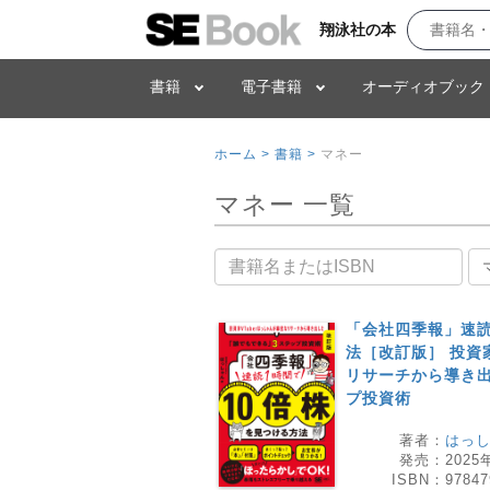
翔泳社の本
書籍
電子書籍
オーディオブック
ホーム >
書籍 >
マネー
マネー 一覧
書籍名
「会社四季報」速読
法［改訂版］ 投資家
リサーチから導き
プ投資術
著者：
はっ
発売：
2025
ISBN：
97847