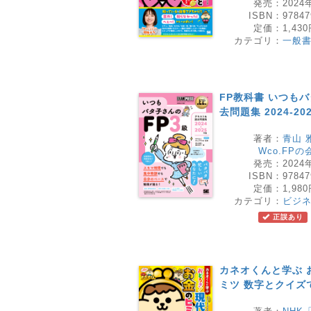
発売：
2024
ISBN：
97847
定価：
1,43
カテゴリ：
一般
FP教科書 いつもバ
去問題集 2024-20
著者：
青山 
Wco.FPの
発売：
2024
ISBN：
97847
定価：
1,98
カテゴリ：
ビジ
正誤あり
カネオくんと学ぶ 
ミツ 数字とクイズ