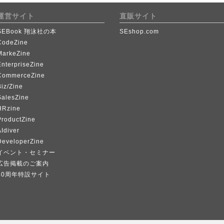
運営サイト
直販サイト
SEBook 翔泳社の本
SEshop.com
CodeZine
MarkeZine
EnterpriseZine
CommerceZine
iz/Zine
SalesZine
HRzine
ProductZine
Idiver
DeveloperZine
イベント・セミナー
広告掲載のご案内
40周年特設サイト