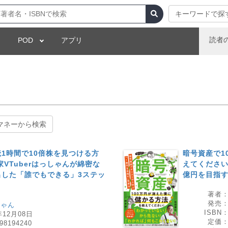
キーワードで探
読者
POD
アプリ
マネーから検索
1時間で10倍株を見つける方
暗号資産で1
VTuberはっしゃんが綿密な
えてください
出した「誰でもできる」3ステッ
億円を目指
著者
発売
しゃん
ISBN
年12月08日
定価
98194240