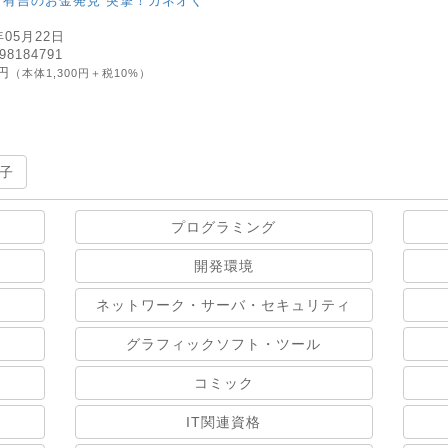
「有吉のお金発見 突撃！カネオく
年05月22日
98184791
0円
（本体1,300円＋税10%）
書
子
プログラミング
開発環境
ネットワーク・サーバ・セキュリティ
グラフィックソフト・ツール
コミック
IT関連資格