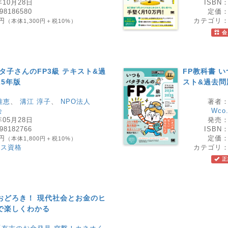
年10月28日
ISBN
98186580
定価
0円
カテゴリ
（本体1,300円＋税10%）
書
会
タ子さんのFP3級 テキスト&過
FP教科書 い
25年版
スト&過去問題
雅恵
、
溝江 淳子
、
NPO法人
著者
会
Wco
年05月28日
発売
98182766
ISBN
0円
定価
（本体1,800円＋税10%）
ネス資格
カテゴリ
正
おどろき！ 現代社会とお金のヒ
で楽しくわかる