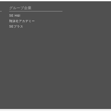
グループ企業
SE H&I
翔泳社アカデミー
SEプラス