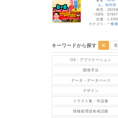
著者：
NHK
ん」制作班
発売：
2024
ISBN：
97847
定価：
1,43
カテゴリ：
一般
キーワードから探す
紙
電
OS・アプリケーション
開発手法
データ・データベース
デザイン
イラスト集・作品集
情報処理技術者試験