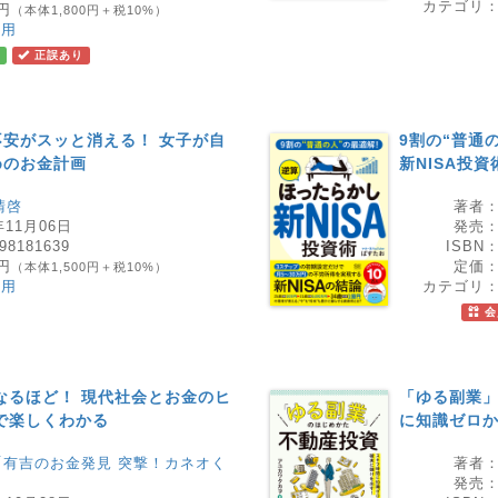
カテゴリ
0円
（本体1,800円＋税10%）
運用
正誤あり
安がスッと消える！ 女子が自
9割の“普通
めのお金計画
新NISA投資
晴啓
著者
年11月06日
発売
98181639
ISBN
0円
定価
（本体1,500円＋税10%）
運用
カテゴリ
会
なるほど！ 現代社会とお金のヒ
「ゆる副業」
で楽しくわかる
に知識ゼロ
「有吉のお金発見 突撃！カネオく
著者
発売