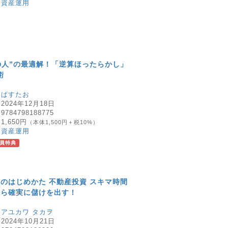
：
資産運用
の人”の最適解！「逆算ほったらかし」
術
：
ぱすたお
：
2024年12月18日
：
9784798188775
：
1,650円
（本体1,500円＋税10%）
：
資産運用
員特典
のはじめかた 不動産投資 スキマ時間
から確実に儲けを出す！
：
アユカワ タカヲ
：
2024年10月21日