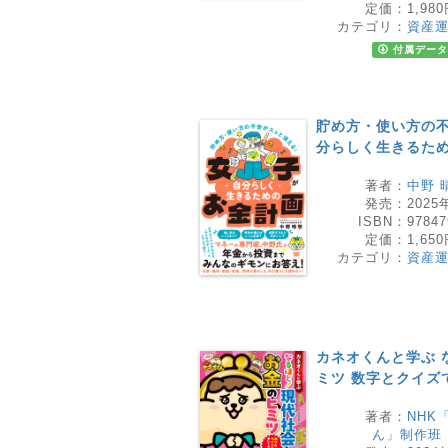
定価：
1,98
カテゴリ：
資産
付属データ
貯め方・使い方の不
分らしく生きるた
著者：
中野 
発売：
2025
ISBN：
97847
定価：
1,65
カテゴリ：
資産
カネオくんと学ぶ 
ミツ 数字とクイズ
著者：
NHK
ん」制作班