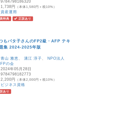
：
9784798186320
：
1,738円
（本体1,580円＋税10%）
：
資産運用
員特典
正誤あり
つもバタ子さんのFP2級・AFP テキ
集 2024-2025年版
：
青山 雅恵
、
溝江 淳子
、
NPO法人
.FPの会
：
2024年05月28日
：
9784798182773
：
2,200円
（本体2,000円＋税10%）
：
ビジネス資格
誤あり