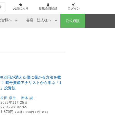
す
お気に入り
新規会員登録
ログイン
の皆様へ
書店・法人様へ
公式通販
00万円が消えた僕に儲かる方法を教
！ 暗号資産アナリストから学ぶ「1
す」投資法
：
松田 康生
、
桝本 誠二
：
2025年11月25日
：
9784798192765
：
1,870円
（本体1,700円＋税10%）