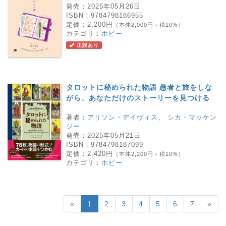
発売：
2025年05月26日
ISBN：
9784798186955
定価：
2,200円
（本体2,000円＋税10%）
カテゴリ：
ホビー
正誤あり
タロットに秘められた物語 愚者と旅をしな
がら、あなただけのストーリーを見つける
著者：
アリソン・デイヴィス
、
シカ・マッケン
ジー
発売：
2025年05月21日
ISBN：
9784798187099
定価：
2,420円
（本体2,200円＋税10%）
カテゴリ：
ホビー
«
1
2
3
4
5
6
7
»