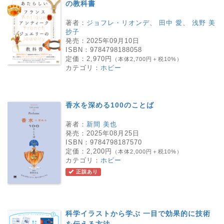
の教科書
著者：
ジョフレ・リオンデ
、
田中 愛
、
浅野 美
抄子
発売：
2025年09月10日
ISBN：
9784798188058
定価：
2,970円
（本体2,700円＋税10%）
カテゴリ：
ホビー
香水を深める100のことば
著者：
新間 美也
発売：
2025年08月25日
ISBN：
9784798187570
定価：
2,200円
（本体2,000円＋税10%）
カテゴリ：
ホビー
正誤あり
科学イラストから学ぶ 一目で効果的に技術
を伝える方法