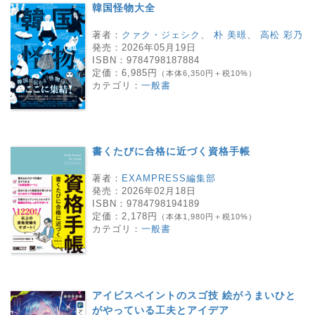
韓国怪物大全
著者：
クァク・ジェシク
、
朴 美暻
、
高松 彩乃
発売：
2026年05月19日
ISBN：
9784798187884
定価：
6,985円
（本体6,350円＋税10%）
カテゴリ：
一般書
書くたびに合格に近づく資格手帳
著者：
EXAMPRESS編集部
発売：
2026年02月18日
ISBN：
9784798194189
定価：
2,178円
（本体1,980円＋税10%）
カテゴリ：
一般書
アイビスペイントのスゴ技 絵がうまいひと
がやっている工夫とアイデア