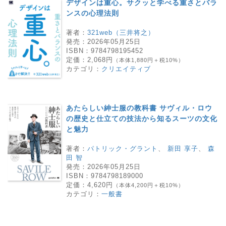
デザインは重心。サクッと学べる重さとバラ
ンスの心理法則
著者：
321web（三井将之）
発売：
2026年05月25日
ISBN：
9784798195452
定価：
2,068円
（本体1,880円＋税10%）
カテゴリ：
クリエイティブ
あたらしい紳士服の教科書 サヴィル・ロウ
の歴史と仕立ての技法から知るスーツの文化
と魅力
著者：
パトリック・グラント
、
新田 享子
、
森
田 智
発売：
2026年05月25日
ISBN：
9784798189000
定価：
4,620円
（本体4,200円＋税10%）
カテゴリ：
一般書