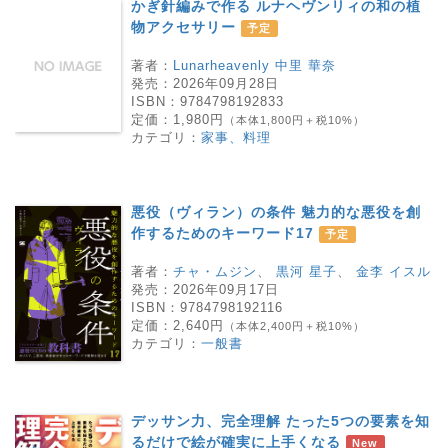
かぎ針編みで作る ルナヘヴンリィの和の植
物アクセサリー
予定
著者：
Lunarheavenly 中里 華奈
発売：
2026年09月28日
ISBN：
9784798192833
定価：
1,980円
（本体1,800円＋税10%）
カテゴリ：
家事、料理
悪役（ヴィラン）の条件 魅力的な悪役を創
作するためのキーワード17
予定
著者：
チャ・ムジン
、
黒河 星子
、
金李 イスル
発売：
2026年09月17日
ISBN：
9784798192116
定価：
2,640円
（本体2,400円＋税10%）
カテゴリ：
一般書
デッサン力、完全理解 たった5つの要素を知
るだけで絵が確実に上手くなる
New