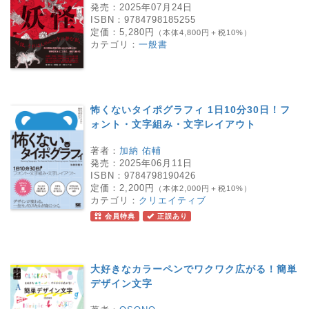
発売：
2025年07月24日
ISBN：
9784798185255
定価：
5,280円
（本体4,800円＋税10%）
カテゴリ：
一般書
怖くないタイポグラフィ 1日10分30日！フ
ォント・文字組み・文字レイアウト
著者：
加納 佑輔
発売：
2025年06月11日
ISBN：
9784798190426
定価：
2,200円
（本体2,000円＋税10%）
カテゴリ：
クリエイティブ
会員特典
正誤あり
大好きなカラーペンでワクワク広がる！簡単
デザイン文字