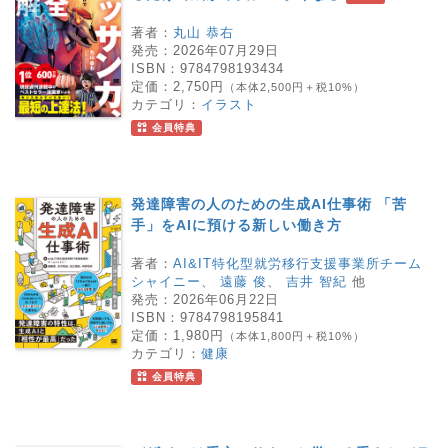
著者：
丸山 恭右
発売：
2026年07月29日
ISBN：
9784798193434
定価：
2,750円
（本体2,500円＋税10%）
カテゴリ：
イラスト
会員特典
発達障害の人のための生成AI仕事術 「苦
手」をAIに預ける新しい働き方
著者：
AI&IT特化型就労移行支援事業所チーム
シャイニー
、
遠藤 俊
、
吉井 智紀
他
発売：
2026年06月22日
ISBN：
9784798195841
定価：
1,980円
（本体1,800円＋税10%）
カテゴリ：
健康
会員特典