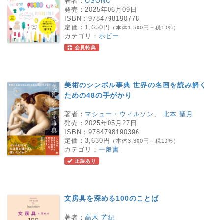
著者：
OSONO
発売：
2025年06月09日
ISBN：
9784798190778
定価：
1,650円
（本体1,500円＋税10%）
カテゴリ：
ホビー
会員特典
美術のシンボル事典 世界の名画を読み解く
ための48の手がかり
著者：
マシュー・ウィルソン
、
北本 聖月
発売：
2025年05月27日
ISBN：
9784798190396
定価：
3,630円
（本体3,300円＋税10%）
カテゴリ：
一般書
正誤あり
文房具を深める100のことば
著者：
高木 芳紀