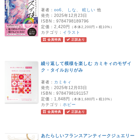
著者：
oo6
、
しな
、
眩しい
他
発売：
2025年12月23日
ISBN：
9784798189796
定価：
2,420円
（本体2,200円＋税10%）
カテゴリ：
イラスト
会員特典
正誤あり
繰り返して模様を楽しむ カミキィのモザイ
ク・タイルおりがみ
著者：
カミキィ
発売：
2025年12月03日
ISBN：
9784798191157
定価：
1,848円
（本体1,680円＋税10%）
カテゴリ：
ホビー
会員特典
正誤あり
あたらしいフランスアンティークジュエリー