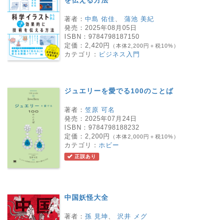
著者：
中島 佑佳
、
蒲池 美紀
発売：
2025年08月05日
ISBN：
9784798187150
定価：
2,420円
（本体2,200円＋税10%）
カテゴリ：
ビジネス入門
ジュエリーを愛でる100のことば
著者：
笠原 可名
発売：
2025年07月24日
ISBN：
9784798188232
定価：
2,200円
（本体2,000円＋税10%）
カテゴリ：
ホビー
正誤あり
中国妖怪大全
著者：
孫 見坤
、
沢井 メグ