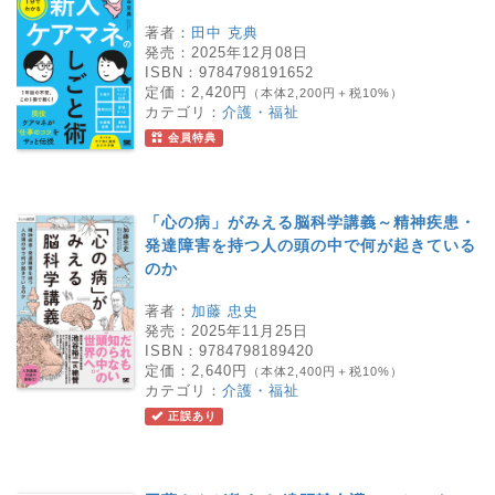
著者：
田中 克典
発売：
2025年12月08日
ISBN：
9784798191652
定価：
2,420円
（本体2,200円＋税10%）
カテゴリ：
介護・福祉
会員特典
「心の病」がみえる脳科学講義～精神疾患・
発達障害を持つ人の頭の中で何が起きている
のか
著者：
加藤 忠史
発売：
2025年11月25日
ISBN：
9784798189420
定価：
2,640円
（本体2,400円＋税10%）
カテゴリ：
介護・福祉
正誤あり