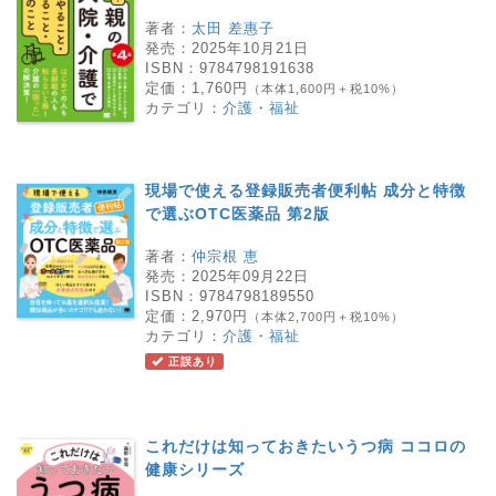
著者：
太田 差惠子
発売：
2025年10月21日
ISBN：
9784798191638
定価：
1,760円
（本体1,600円＋税10%）
カテゴリ：
介護・福祉
現場で使える登録販売者便利帖 成分と特徴
で選ぶOTC医薬品 第2版
著者：
仲宗根 恵
発売：
2025年09月22日
ISBN：
9784798189550
定価：
2,970円
（本体2,700円＋税10%）
カテゴリ：
介護・福祉
正誤あり
これだけは知っておきたいうつ病 ココロの
健康シリーズ