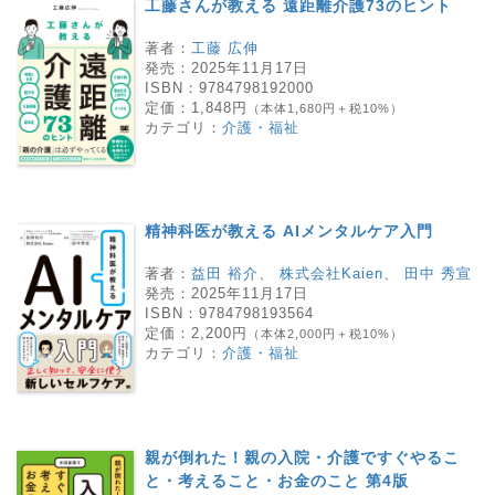
工藤さんが教える 遠距離介護73のヒント
著者：
工藤 広伸
発売：
2025年11月17日
ISBN：
9784798192000
定価：
1,848円
（本体1,680円＋税10%）
カテゴリ：
介護・福祉
精神科医が教える AIメンタルケア入門
著者：
益田 裕介
、
株式会社Kaien
、
田中 秀宣
発売：
2025年11月17日
ISBN：
9784798193564
定価：
2,200円
（本体2,000円＋税10%）
カテゴリ：
介護・福祉
親が倒れた！親の入院・介護ですぐやるこ
と・考えること・お金のこと 第4版