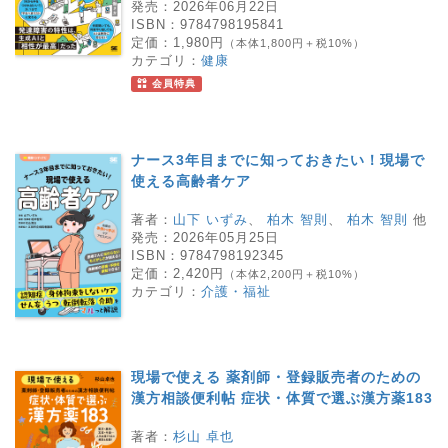
発売：
2026年06月22日
ISBN：
9784798195841
定価：
1,980円
（本体1,800円＋税10%）
カテゴリ：
健康
会員特典
ナース3年目までに知っておきたい！現場で
使える高齢者ケア
著者：
山下 いずみ
、
柏木 智則
、
柏木 智則
他
発売：
2026年05月25日
ISBN：
9784798192345
定価：
2,420円
（本体2,200円＋税10%）
カテゴリ：
介護・福祉
現場で使える 薬剤師・登録販売者のための
漢方相談便利帖 症状・体質で選ぶ漢方薬183
著者：
杉山 卓也