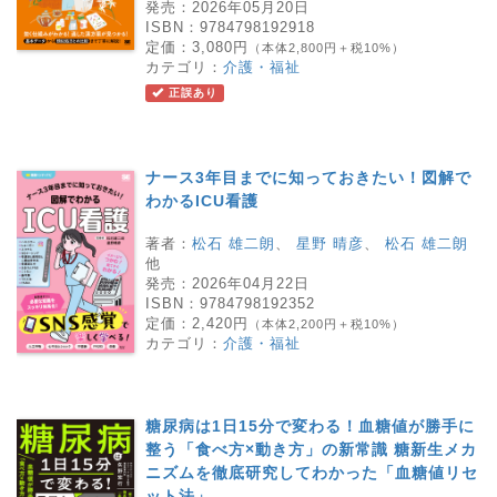
発売：
2026年05月20日
ISBN：
9784798192918
定価：
3,080円
（本体2,800円＋税10%）
カテゴリ：
介護・福祉
正誤あり
ナース3年目までに知っておきたい！図解で
わかるICU看護
著者：
松石 雄二朗
、
星野 晴彦
、
松石 雄二朗
他
発売：
2026年04月22日
ISBN：
9784798192352
定価：
2,420円
（本体2,200円＋税10%）
カテゴリ：
介護・福祉
糖尿病は1日15分で変わる！血糖値が勝手に
整う「食べ方×動き方」の新常識 糖新生メカ
ニズムを徹底研究してわかった「血糖値リセ
ット法」