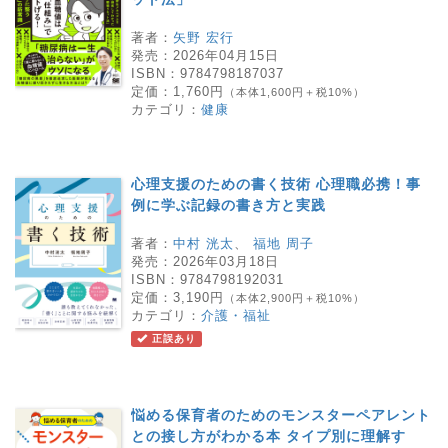
著者：
矢野 宏行
発売：
2026年04月15日
ISBN：
9784798187037
定価：
1,760円
（本体1,600円＋税10%）
カテゴリ：
健康
心理支援のための書く技術 心理職必携！事
例に学ぶ記録の書き方と実践
著者：
中村 洸太
、
福地 周子
発売：
2026年03月18日
ISBN：
9784798192031
定価：
3,190円
（本体2,900円＋税10%）
カテゴリ：
介護・福祉
正誤あり
悩める保育者のためのモンスターペアレント
との接し方がわかる本 タイプ別に理解す