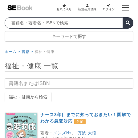
お気に入り
新規会員登録
ログイン
キーワードで探す
ホーム >
書籍 >
福祉・健康
福祉・健康 一覧
書籍名
福祉・健康から検索
ナース3年目までに知っておきたい！図解で
わかる急変対応
予定
著者：
メンズNs
、
万波 大悟