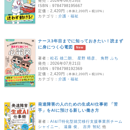
発売：
2026年08月25日
ISBN：
9784798195667
定価：
2,420円
（本体2,200円＋税10%）
カテゴリ：
介護・福祉
ナース3年目までに知っておきたい！読まず
に身につく心電図
New
著者：
松石 雄二朗
、
星野 晴彦
、
角野 ふち
発売：
2026年07月21日
ISBN：
9784798192369
定価：
2,420円
（本体2,200円＋税10%）
カテゴリ：
介護・福祉
発達障害の人のための生成AI仕事術 「苦
手」をAIに預ける新しい働き方
著者：
AI&IT特化型就労移行支援事業所チーム
シャイニー
、
遠藤 俊
、
吉井 智紀
他