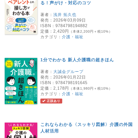
る！声がけ・対応のコツ
著者：
浅井 拓久也
発売：
2026年03月09日
ISBN：
9784798194882
定価：
2,420円
（本体2,200円＋税10%）
カテゴリ：
介護・福祉
1分でわかる 新人介護職の超きほん
著者：
大誠会グループ
発売：
2026年01月22日
ISBN：
9784798191645
定価：
2,178円
（本体1,980円＋税10%）
カテゴリ：
介護・福祉
正誤あり
これならわかる〈スッキリ図解〉介護の外国
人材活用