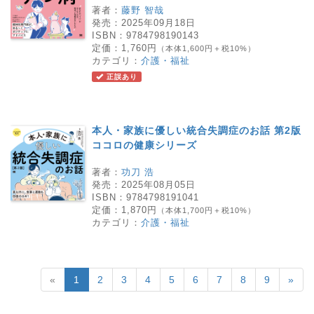
著者：
藤野 智哉
発売：
2025年09月18日
ISBN：
9784798190143
定価：
1,760円
（本体1,600円＋税10%）
カテゴリ：
介護・福祉
正誤あり
本人・家族に優しい統合失調症のお話 第2版
ココロの健康シリーズ
著者：
功刀 浩
発売：
2025年08月05日
ISBN：
9784798191041
定価：
1,870円
（本体1,700円＋税10%）
カテゴリ：
介護・福祉
«
1
2
3
4
5
6
7
8
9
»