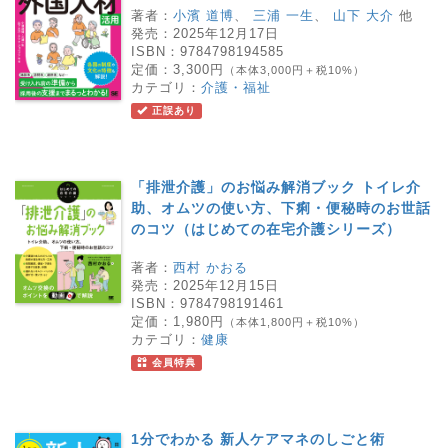
著者：
小濱 道博
、
三浦 一生
、
山下 大介
他
発売：
2025年12月17日
ISBN：
9784798194585
定価：
3,300円
（本体3,000円＋税10%）
カテゴリ：
介護・福祉
正誤あり
「排泄介護」のお悩み解消ブック トイレ介
助、オムツの使い方、下痢・便秘時のお世話
のコツ（はじめての在宅介護シリーズ）
著者：
西村 かおる
発売：
2025年12月15日
ISBN：
9784798191461
定価：
1,980円
（本体1,800円＋税10%）
カテゴリ：
健康
会員特典
1分でわかる 新人ケアマネのしごと術