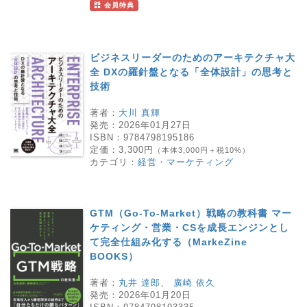
会員特典
ビジネスリーダーのためのアーキテクチャ大
全 DXの羅針盤となる「全体設計」の思考と
技術
著者：
大川 真輝
発売：
2026年01月27日
ISBN：
9784798195186
定価：
3,300円
（本体3,000円＋税10%）
カテゴリ：
経営・マーケティング
GTM（Go-To-Market）戦略の教科書 マー
ケティング・営業・CSを成長エンジンとし
て完全仕組み化する（MarkeZine
BOOKS）
著者：
丸井 達郎
、
廣崎 依久
発売：
2026年01月20日