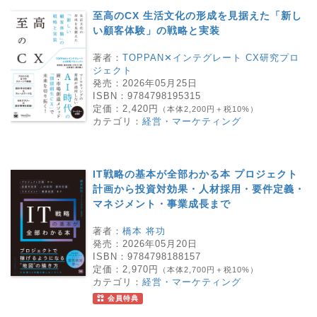
至高のCX 生活文化の形成を見据えた「新し
い顧客体験」の戦略と実装
著者：
TOPPAN✕インテグレート CX研究プロ
ジェクト
発売：
2026年05月25日
ISBN：
9784798195315
定価：
2,420円
（本体2,200円＋税10%）
カテゴリ：
経営・マーケティング
IT戦略の基本が全部わかる本 プロジェクト
計画から投資対効果・人材採用・要件定義・
マネジメント・事業成長まで
著者：
橋本 将功
発売：
2026年05月20日
ISBN：
9784798188157
定価：
2,970円
（本体2,700円＋税10%）
カテゴリ：
経営・マーケティング
会員特典