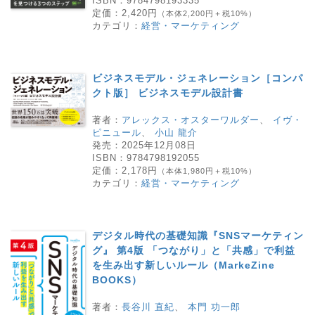
ISBN：
9784798193335
定価：
2,420円
（本体2,200円＋税10%）
カテゴリ：
経営・マーケティング
ビジネスモデル・ジェネレーション［コンパ
クト版］ ビジネスモデル設計書
著者：
アレックス・オスターワルダー
、
イヴ・
ピニュール
、
小山 龍介
発売：
2025年12月08日
ISBN：
9784798192055
定価：
2,178円
（本体1,980円＋税10%）
カテゴリ：
経営・マーケティング
デジタル時代の基礎知識『SNSマーケティン
グ』 第4版 「つながり」と「共感」で利益
を生み出す新しいルール（MarkeZine
BOOKS）
著者：
長谷川 直紀
、
本門 功一郎