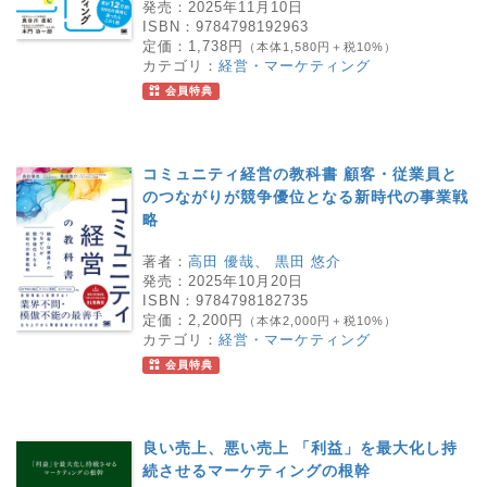
発売：
2025年11月10日
ISBN：
9784798192963
定価：
1,738円
（本体1,580円＋税10%）
カテゴリ：
経営・マーケティング
会員特典
コミュニティ経営の教科書 顧客・従業員と
のつながりが競争優位となる新時代の事業戦
略
著者：
高田 優哉
、
黒田 悠介
発売：
2025年10月20日
ISBN：
9784798182735
定価：
2,200円
（本体2,000円＋税10%）
カテゴリ：
経営・マーケティング
会員特典
良い売上、悪い売上 「利益」を最大化し持
続させるマーケティングの根幹