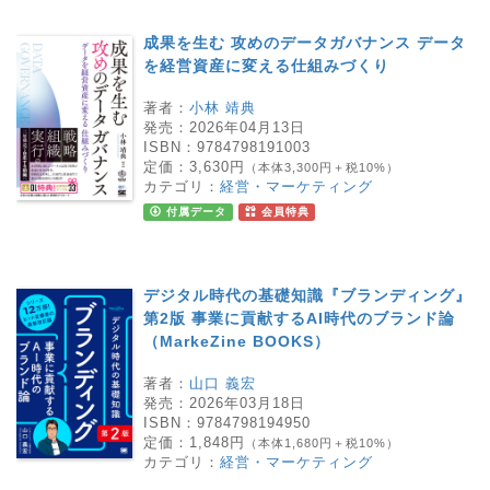
成果を生む 攻めのデータガバナンス データ
を経営資産に変える仕組みづくり
著者：
小林 靖典
発売：
2026年04月13日
ISBN：
9784798191003
定価：
3,630円
（本体3,300円＋税10%）
カテゴリ：
経営・マーケティング
付属データ
会員特典
デジタル時代の基礎知識『ブランディング』
第2版 事業に貢献するAI時代のブランド論
（MarkeZine BOOKS）
著者：
山口 義宏
発売：
2026年03月18日
ISBN：
9784798194950
定価：
1,848円
（本体1,680円＋税10%）
カテゴリ：
経営・マーケティング