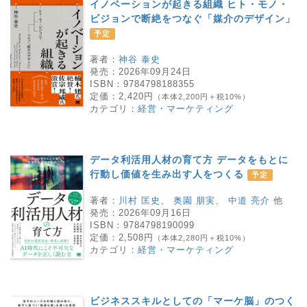
イノベーションが起きる組織 ヒト・モノ・
ビジョンで断絶をつなぐ「媒介のデザイン」
予定
著者：
神谷 泰史
発売：
2026年09月24日
ISBN：
9784798188355
定価：
2,420円
（本体2,200円＋税10%）
カテゴリ：
経営・マーケティング
データ利活用人材の育て方 データをもとに
行動し価値を生み出す人をつくる
予定
著者：
川村 匡史
、
奥園 朋実
、
中道 亮介
他
発売：
2026年09月16日
ISBN：
9784798190099
定価：
2,508円
（本体2,280円＋税10%）
カテゴリ：
経営・マーケティング
ビジネススキルとしての「マーケ脳」のつく