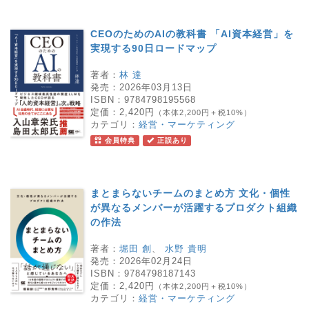
CEOのためのAIの教科書 「AI資本経営」を
実現する90日ロードマップ
著者：
林 達
発売：
2026年03月13日
ISBN：
9784798195568
定価：
2,420円
（本体2,200円＋税10%）
カテゴリ：
経営・マーケティング
会員特典
正誤あり
まとまらないチームのまとめ方 文化・個性
が異なるメンバーが活躍するプロダクト組織
の作法
著者：
堀田 創
、
水野 貴明
発売：
2026年02月24日
ISBN：
9784798187143
定価：
2,420円
（本体2,200円＋税10%）
カテゴリ：
経営・マーケティング