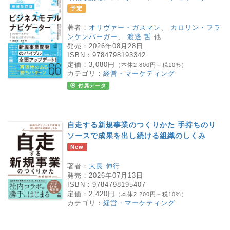
予定
著者：
オリヴァー・ガスマン
、
カロリン・フラ
ンケンバーガー
、
渡邊 哲
他
発売：
2026年08月28日
ISBN：
9784798193342
定価：
3,080円
（本体2,800円＋税10%）
カテゴリ：
経営・マーケティング
付属データ
自走する新規事業のつくりかた 手持ちのリ
ソースで成果を出し続ける組織のしくみ
New
著者：
大長 伸行
発売：
2026年07月13日
ISBN：
9784798195407
定価：
2,420円
（本体2,200円＋税10%）
カテゴリ：
経営・マーケティング