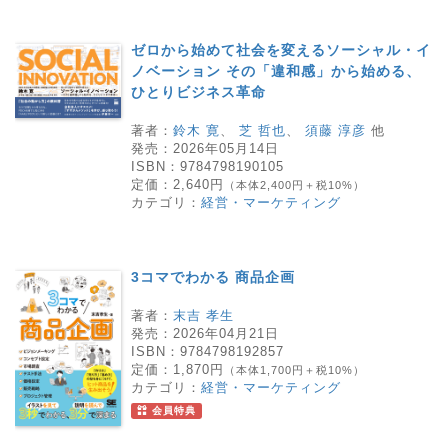
ゼロから始めて社会を変えるソーシャル・イ
ノベーション その「違和感」から始める、
ひとりビジネス革命
著者：
鈴木 寛
、
芝 哲也
、
須藤 淳彦
他
発売：
2026年05月14日
ISBN：
9784798190105
定価：
2,640円
（本体2,400円＋税10%）
カテゴリ：
経営・マーケティング
3コマでわかる 商品企画
著者：
末吉 孝生
発売：
2026年04月21日
ISBN：
9784798192857
定価：
1,870円
（本体1,700円＋税10%）
カテゴリ：
経営・マーケティング
会員特典