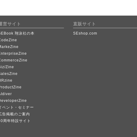
運営サイト
直販サイト
SEBook 翔泳社の本
SEshop.com
CodeZine
MarkeZine
EnterpriseZine
CommerceZine
iz/Zine
SalesZine
HRzine
ProductZine
Idiver
DeveloperZine
イベント・セミナー
広告掲載のご案内
40周年特設サイト