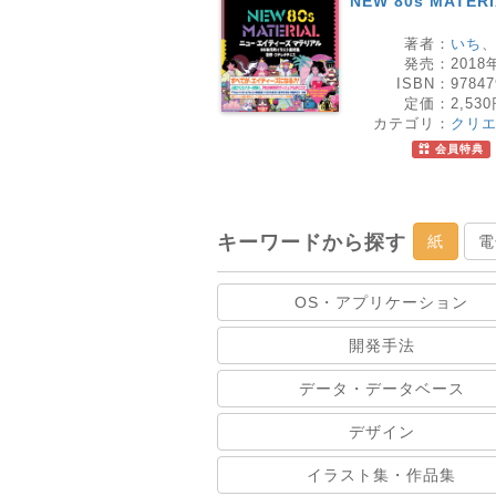
NEW 80s MAT
著者：
いち
発売：
2018
ISBN：
97847
定価：
2,53
カテゴリ：
クリ
会員特典
キーワードから探す
紙
電
OS・アプリケーション
開発手法
データ・データベース
デザイン
イラスト集・作品集