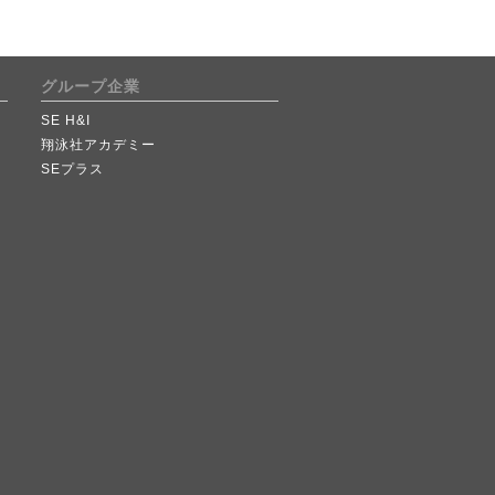
グループ企業
SE H&I
翔泳社アカデミー
SEプラス