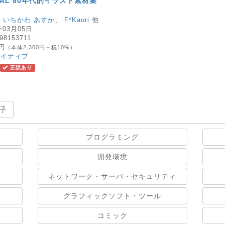
ERIAL 80年代的イラスト素材集
、
いちかわ あすか
、
F*Kaori
他
年03月05日
98153711
0円
（本体2,300円＋税10%）
エイティブ
正誤あり
子
プログラミング
開発環境
ネットワーク・サーバ・セキュリティ
グラフィックソフト・ツール
コミック