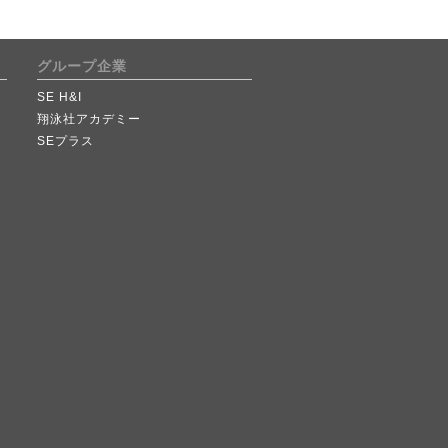
グループ企業
SE H&I
翔泳社アカデミー
SEプラス