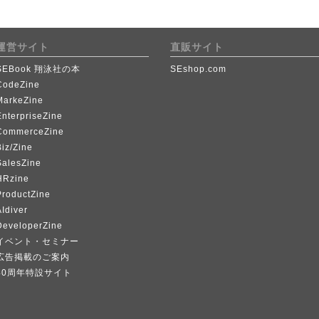
運営サイト
直販サイト
SEBook 翔泳社の本
SEshop.com
CodeZine
MarkeZine
EnterpriseZine
CommerceZine
iz/Zine
SalesZine
HRzine
ProductZine
Idiver
DeveloperZine
イベント・セミナー
広告掲載のご案内
40周年特設サイト