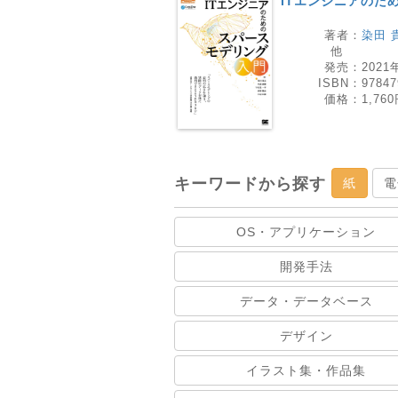
ITエンジニアのた
著者：
染田 
他
発売：
2021
ISBN：
97847
価格：
1,76
キーワードから探す
紙
電
OS・アプリケーション
開発手法
データ・データベース
デザイン
イラスト集・作品集