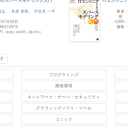
めのスパースモデリング入門
ITエンジニ
貴志
、
木虎 直樹
、
宇佐見 一平
著者
他
年07月20日
ISBN
98172675
価格
0円
（本体1,600円＋税10%）
子
プログラミング
開発環境
ネットワーク・サーバ・セキュリティ
グラフィックソフト・ツール
コミック