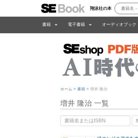
翔泳社の本
書籍
電子書籍
オーディオブック
ホーム >
書籍 >
増井 隆治
増井 隆治 一覧
書籍名