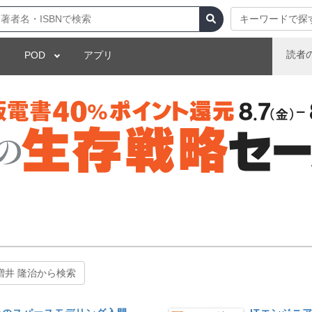
キーワードで探
読者
POD
アプリ
増井 隆治から検索