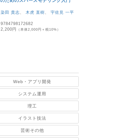
アのためのスパースモデリング入門
：
染田 貴志
、
木虎 直樹
、
宇佐見 一平
：
9784798172682
：
2,200円
（本体2,000円＋税10%）
Web・アプリ開発
システム運用
理工
イラスト技法
芸術その他