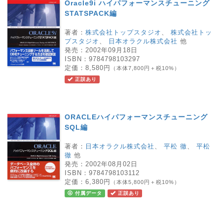
Oracle9i ハイパフォーマンスチューニング
STATSPACK編
著者：
株式会社トップスタジオ
、
株式会社トッ
プスタジオ
、
日本オラクル株式会社
他
発売：
2002年09月18日
ISBN：
9784798103297
定価：
8,580円
（本体7,800円＋税10%）
正誤あり
ORACLEハイパフォーマンスチューニング
SQL編
著者：
日本オラクル株式会社
、
平松 徹
、
平松
徹
他
発売：
2002年08月02日
ISBN：
9784798103112
定価：
6,380円
（本体5,800円＋税10%）
付属データ
正誤あり