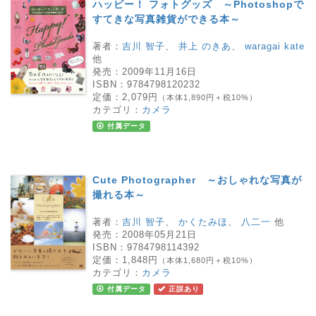
ハッピー！ フォトグッズ ～Photoshopで
すてきな写真雑貨ができる本～
著者：
吉川 智子
、
井上 のきあ
、
waragai kate
他
発売：
2009年11月16日
ISBN：
9784798120232
定価：
2,079円
（本体1,890円＋税10%）
カテゴリ：
カメラ
付属データ
Cute Photographer ～おしゃれな写真が
撮れる本～
著者：
吉川 智子
、
かくたみほ
、
八二一
他
発売：
2008年05月21日
ISBN：
9784798114392
定価：
1,848円
（本体1,680円＋税10%）
カテゴリ：
カメラ
付属データ
正誤あり