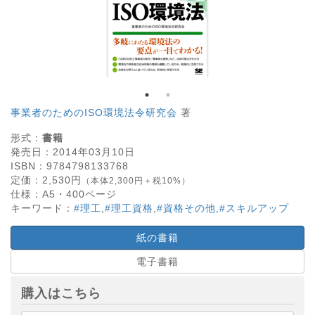
事業者のためのISO環境法令研究会
著
形式：
書籍
発売日：
2014年03月10日
ISBN：
9784798133768
定価：
2,530
円
（本体2,300円＋税10%）
仕様：
A5・
400
ページ
キーワード：
#理工
,
#理工資格
,
#資格その他
,
#スキルアップ
紙の書籍
電子書籍
購入はこちら