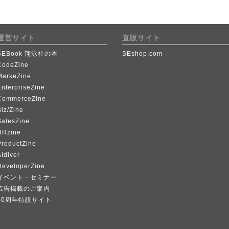
運営サイト
直販サイト
SEBook 翔泳社の本
SEshop.com
CodeZine
MarkeZine
EnterpriseZine
CommerceZine
iz/Zine
SalesZine
HRzine
ProductZine
Idiver
DeveloperZine
イベント・セミナー
広告掲載のご案内
40周年特設サイト