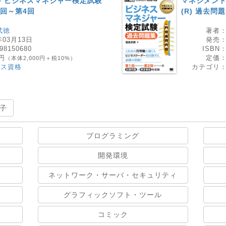
 ビジネスマネジャー検定試験
マネジメント
1回～第4回
(R) 過去問
武徳
著者
年03月13日
発売
98150680
ISBN
0円
定価
（本体2,000円＋税10%）
ネス資格
カテゴリ
子
プログラミング
開発環境
ネットワーク・サーバ・セキュリティ
グラフィックソフト・ツール
コミック