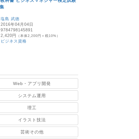
教科書 ビジネスマネジャー検定試験
題集
：
塩島 武徳
：
2016年04月04日
：
9784798145891
：
2,420円
（本体2,200円＋税10%）
：
ビジネス資格
Web・アプリ開発
システム運用
理工
イラスト技法
芸術その他