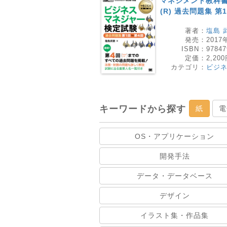
マネジメント教科書
(R) 過去問題集 第
著者：
塩島 
発売：
2017
ISBN：
97847
定価：
2,20
カテゴリ：
ビジ
キーワードから探す
紙
電
OS・アプリケーション
開発手法
データ・データベース
デザイン
イラスト集・作品集