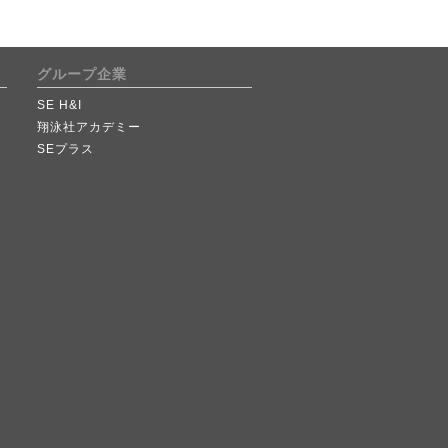
グループ企業
SE H&I
翔泳社アカデミー
SEプラス