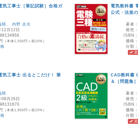
電気工事士［筆記試験］合格ガ
電気教科書 
公式・法規の
義晴
、
内野 吉夫
著者
年12月12日
発売
98134956
ISBN
0円
価格
（本体1,500円＋税10%）
資格
分類
正
電気工事士 出るとこだけ！ 筆
CAD教科書
＆［問題集
義晴
著者
年08月26日
発売
98131870
ISBN
0円
価格
（本体1,800円＋税10%）
資格
分類
正