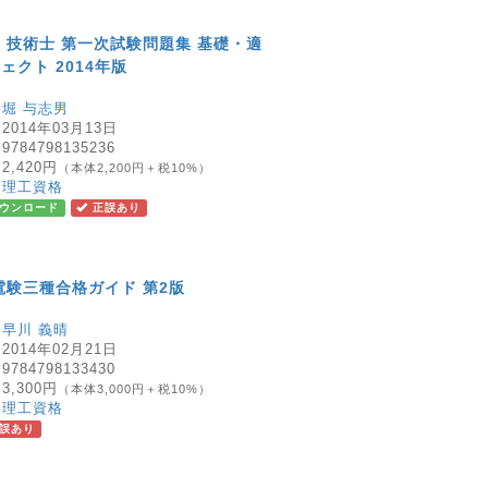
 技術士 第一次試験問題集 基礎・適
ェクト 2014年版
：
堀 与志男
：
2014年03月13日
：
9784798135236
：
2,420円
（本体2,200円＋税10%）
：
理工資格
ウンロード
正誤あり
電験三種合格ガイド 第2版
：
早川 義晴
：
2014年02月21日
：
9784798133430
：
3,300円
（本体3,000円＋税10%）
：
理工資格
誤あり