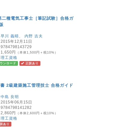
第二種電気工事士［筆記試験］合格ガ
年版
：
早川 義晴
、
内野 吉夫
：
2015年12月11日
：
9784798143729
：
1,650円
（本体1,500円＋税10%）
：
理工資格
ウンロード
正誤あり
書 2級建築施工管理技士 合格ガイド
：
中島 良明
：
2015年06月15日
：
9784798141282
：
2,860円
（本体2,600円＋税10%）
：
理工資格
誤あり