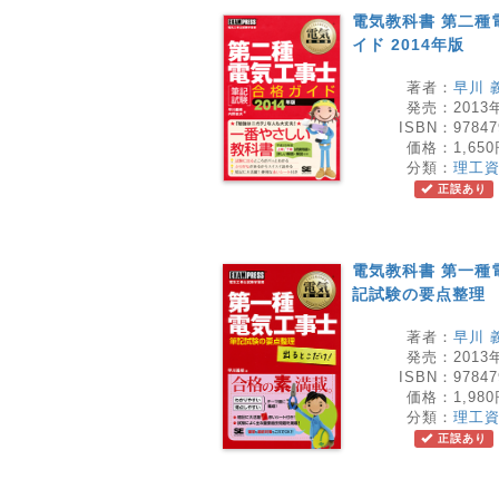
電気教科書 第二種
イド 2014年版
著者：
早川 
発売：
2013
ISBN：
97847
価格：
1,65
分類：
理工
正誤あり
電気教科書 第一種
記試験の要点整理
著者：
早川 
発売：
2013
ISBN：
97847
価格：
1,98
分類：
理工
正誤あり