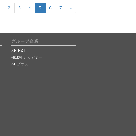
1
2
3
4
5
6
7
»
グループ企業
SE H&I
翔泳社アカデミー
SEプラス