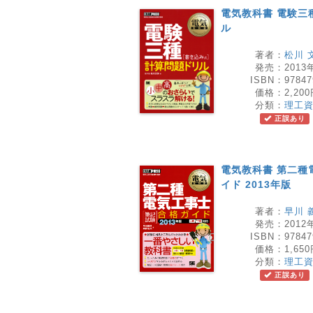
電気教科書 電験三
ル
著者：
松川 
発売：
2013
ISBN：
97847
価格：
2,20
分類：
理工
正誤あり
電気教科書 第二種
イド 2013年版
著者：
早川 
発売：
2012
ISBN：
97847
価格：
1,65
分類：
理工
正誤あり