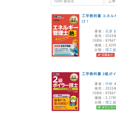
工学
工学教科書 エネル
け！
著者：
石原 
発売：
2015
ISBN：
97847
価格：
2,42
分類：
理工
正誤あり
工学教科書 2級ボ
著者：
中村 
発売：
2015
ISBN：
97847
価格：
2,17
分類：
理工
ダウンロー