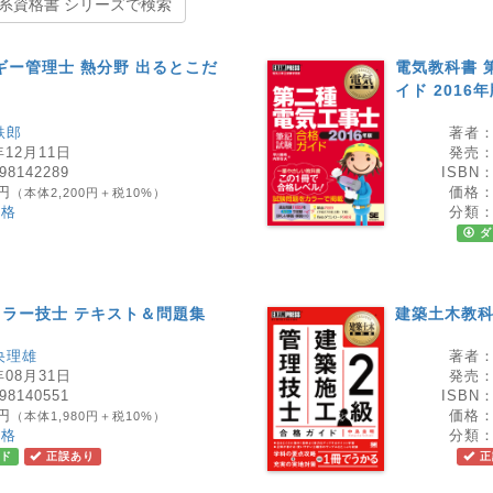
系資格書 シリーズで検索
ギー管理士 熱分野 出るとこだ
電気教科書 
イド 2016
鉄郎
著者
年12月11日
発売
98142289
ISBN
0円
価格
（本体2,200円＋税10%）
資格
分類
ダ
イラー技士 テキスト＆問題集
建築土木教科
央理雄
著者
年08月31日
発売
98140551
ISBN
8円
価格
（本体1,980円＋税10%）
資格
分類
ド
正誤あり
正