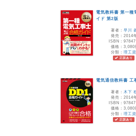
電気教科書 第一種
イド 第2版
著者：
早川 
発売：
2014
ISBN：
97847
価格：
3,08
分類：
理工
正誤あり
電気通信教科書 工
著者：
木下 
発売：
2014
ISBN：
97847
価格：
3,08
分類：
理工
正誤あり