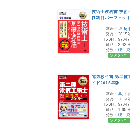
技術士教科書 技術
性科目パーフェクト 
著者：
堀 与
発売：
2015
ISBN：
97847
価格：
2,42
分類：
理工
ダウンロー
電気教科書 第二種
イド2015年版
著者：
早川 
発売：
2014
ISBN：
97847
価格：
1,65
分類：
理工
ダウンロー