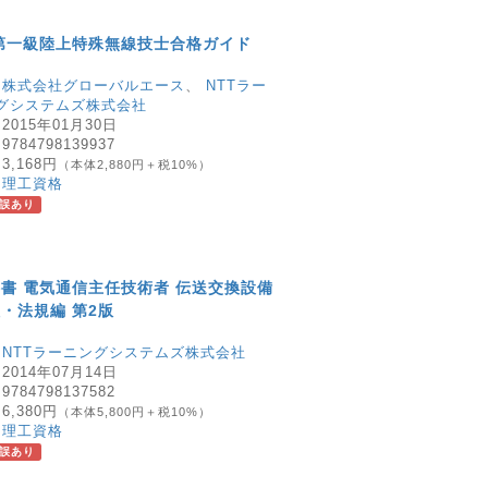
第一級陸上特殊無線技士合格ガイド
：
株式会社グローバルエース
、
NTTラー
グシステムズ株式会社
：
2015年01月30日
：
9784798139937
：
3,168円
（本体2,880円＋税10%）
：
理工資格
誤あり
書 電気通信主任技術者 伝送交換設備
・法規編 第2版
：
NTTラーニングシステムズ株式会社
：
2014年07月14日
：
9784798137582
：
6,380円
（本体5,800円＋税10%）
：
理工資格
誤あり