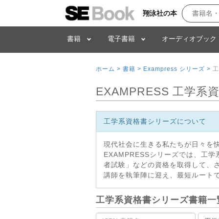
翔泳社の本
書籍
電子書籍
オーディオブック
ホーム >
書籍 >
Exampress シリーズ >
工
EXAMPRESS 工学
工学系資格書シリーズについて
現代社会に生きる私たちが日々を
EXAMPRESSシリーズでは、
者試験」などの資格を取得して、
講師を執筆陣に迎え、最短ルート
工学系資格書シリーズ書籍一
書籍名