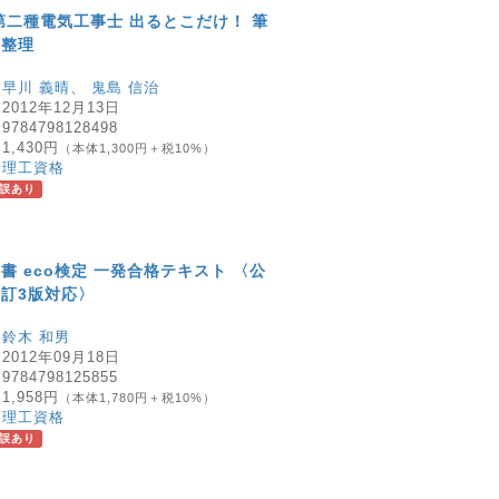
第二種電気工事士 出るとこだけ！ 筆
点整理
：
早川 義晴
、
鬼島 信治
：
2012年12月13日
：
9784798128498
：
1,430円
（本体1,300円＋税10%）
：
理工資格
誤あり
書 eco検定 一発合格テキスト 〈公
訂3版対応〉
：
鈴木 和男
：
2012年09月18日
：
9784798125855
：
1,958円
（本体1,780円＋税10%）
：
理工資格
誤あり