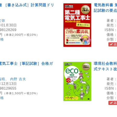
種 ［書き込み式］計算問題ドリ
電気教科書 
記試験の要
文弥
著者
年01月30日
発売
98128269
ISBN
0円
価格
（本体2,000円＋税10%）
資格
分類
正
電気工事士［筆記試験］合格ガ
環境社会教科
式テキスト改
義晴
、
内野 吉夫
著者
年12月13日
発売
98129655
ISBN
0円
価格
（本体1,500円＋税10%）
資格
分類
正