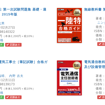
士 第一次試験問題集 基礎・適
無線教科書 
2015年版
著者
ニン
志男
発売
年02月27日
ISBN
98140322
価格
0円
（本体2,200円＋税10%）
分類
資格
正
ド
正誤あり
電気工事士［筆記試験］合格ガ
電気通信教科
及び設備管理
義晴
、
内野 吉夫
著者
年12月11日
発売
98139173
ISBN
0円
価格
（本体1,500円＋税10%）
資格
分類
ド
正誤あり
正