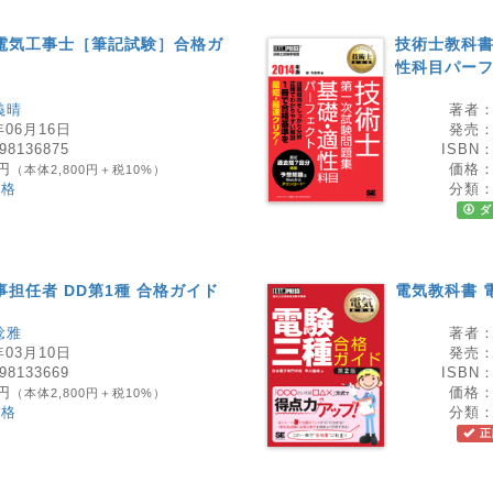
電気工事士［筆記試験］合格ガ
技術士教科書
性科目パーフ
義晴
著者
年06月16日
発売
98136875
ISBN
0円
価格
（本体2,800円＋税10%）
資格
分類
ダ
事担任者 DD第1種 合格ガイド
電気教科書 
稔雅
著者
年03月10日
発売
98133669
ISBN
0円
価格
（本体2,800円＋税10%）
資格
分類
正