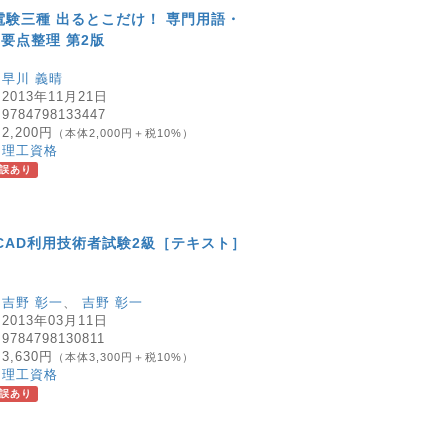
電験三種 出るとこだけ！ 専門用語・
要点整理 第2版
：
早川 義晴
：
2013年11月21日
：
9784798133447
：
2,200円
（本体2,000円＋税10%）
：
理工資格
誤あり
 CAD利用技術者試験2級［テキスト］
］
：
吉野 彰一
、
吉野 彰一
：
2013年03月11日
：
9784798130811
：
3,630円
（本体3,300円＋税10%）
：
理工資格
誤あり