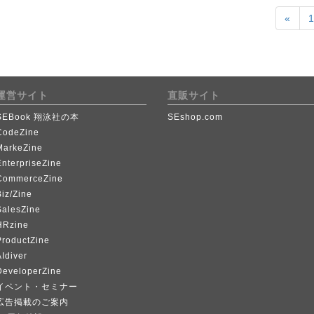
«
運営サイト
直販サイト
SEBook 翔泳社の本
SEshop.com
CodeZine
MarkeZine
EnterpriseZine
CommerceZine
iz/Zine
SalesZine
HRzine
ProductZine
Idiver
DeveloperZine
イベント・セミナー
広告掲載のご案内