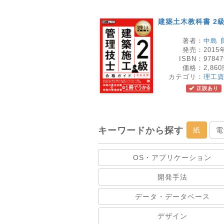
建築土木教科書 2
著者：
中島 
発売：
2015
ISBN：
97847
価格：
2,86
カテゴリ：
理工
正誤あり
キーワードから探す
紙
電
OS・アプリケーション
開発手法
データ・データベース
デザイン