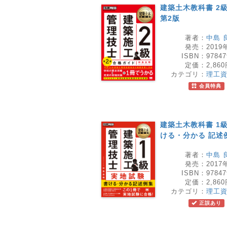
建築土木教科書 2
第2版
著者：
中島 
発売：
2019
ISBN：
97847
定価：
2,86
カテゴリ：
理工
会員特典
建築土木教科書 1
ける・分かる 記述
著者：
中島 
発売：
2017
ISBN：
97847
定価：
2,86
カテゴリ：
理工
正誤あり