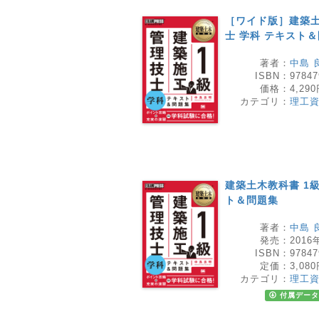
［ワイド版］建築土
士 学科 テキスト
著者：
中島 
ISBN：
97847
価格：
4,29
カテゴリ：
理工
建築土木教科書 1
ト＆問題集
著者：
中島 
発売：
2016
ISBN：
97847
定価：
3,08
カテゴリ：
理工
付属データ