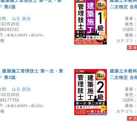
級建築施工管理技士 第一次・第
建築土木教科
 第2版
二次検定 合
良明
、
山元 辰治
著者
年02月20日
発売
98192741
ISBN
8円
価格
（本体2,980円＋税10%）
資格
カテゴリ
会
級 建築施工管理技士 第一次・第
建築土木教科
 第3版
二次検定 合
良明
、
山元 辰治
著者
年02月20日
発売
98177755
ISBN
0円
価格
（本体2,600円＋税10%）
資格
カテゴリ
正