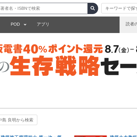
キーワードで探
読者
POD
アプリ
中島 良明から検索