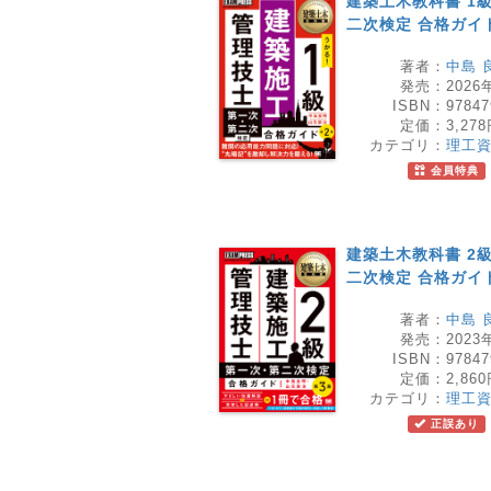
建築土木教科書 1
二次検定 合格ガイド
著者：
中島 
発売：
2026
ISBN：
97847
定価：
3,27
カテゴリ：
理工
会員特典
建築土木教科書 2
二次検定 合格ガイド
著者：
中島 
発売：
2023
ISBN：
97847
定価：
2,86
カテゴリ：
理工
正誤あり