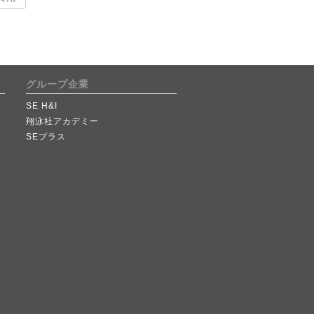
グループ企業
SE H&I
翔泳社アカデミー
SEプラス