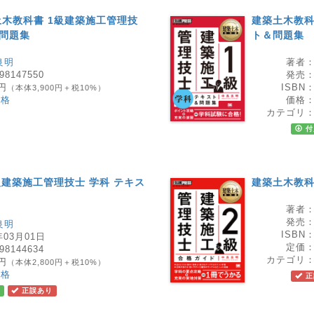
木教科書 1級建築施工管理技
建築土木教科
＆問題集
ト＆問題集
良明
著者
98147550
発売
0円
ISBN
（本体3,900円＋税10%）
資格
価格
カテゴリ
付
級建築施工管理技士 学科 テキス
建築土木教科
著者
発売
良明
ISBN
年03月01日
定価
98144634
カテゴリ
0円
（本体2,800円＋税10%）
資格
正
正誤あり