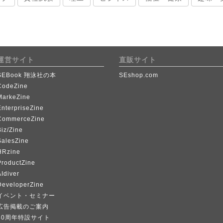
運営サイト
直販サイト
SEBook 翔泳社の本
SEshop.com
CodeZine
MarkeZine
EnterpriseZine
CommerceZine
iz/Zine
SalesZine
HRzine
ProductZine
Idiver
DeveloperZine
イベント・セミナー
広告掲載のご案内
40周年特設サイト