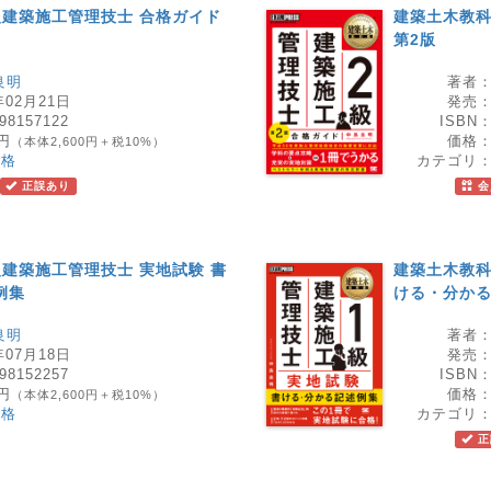
級建築施工管理技士 合格ガイド
建築土木教科
第2版
良明
著者
年02月21日
発売
98157122
ISBN
0円
価格
（本体2,600円＋税10%）
資格
カテゴリ
正誤あり
会
級建築施工管理技士 実地試験 書
建築土木教科
例集
ける・分かる
良明
著者
年07月18日
発売
98152257
ISBN
0円
価格
（本体2,600円＋税10%）
資格
カテゴリ
正