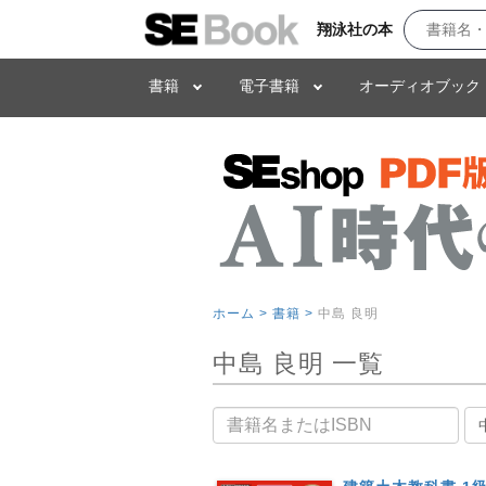
翔泳社の本
書籍
電子書籍
オーディオブック
ホーム >
書籍 >
中島 良明
中島 良明 一覧
書籍名