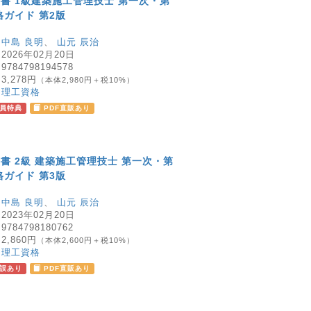
書 1級建築施工管理技士 第一次・第
格ガイド 第2版
：
中島 良明
、
山元 辰治
：
2026年02月20日
：
9784798194578
：
3,278円
（本体2,980円＋税10%）
：
理工資格
員特典
PDF直販あり
書 2級 建築施工管理技士 第一次・第
格ガイド 第3版
：
中島 良明
、
山元 辰治
：
2023年02月20日
：
9784798180762
：
2,860円
（本体2,600円＋税10%）
：
理工資格
誤あり
PDF直販あり