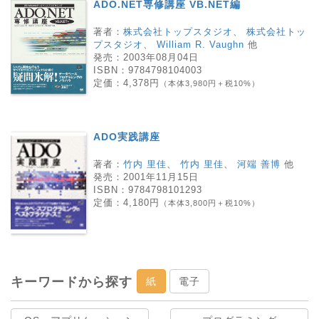
ADO.NET専修講座 VB.NET編
著者：
株式会社トップスタジオ
、
株式会社トッ
プスタジオ
、
William R. Vaughn
他
発売：
2003年08月04日
ISBN：
9784798104003
定価：
4,378円
（本体3,980円＋税10%）
ADO実践講座
著者：
竹内 里佳
、
竹内 里佳
、
河端 善博
他
発売：
2001年11月15日
ISBN：
9784798101293
定価：
4,180円
（本体3,800円＋税10%）
キーワードから探す
紙
電子